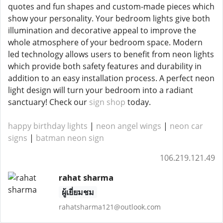
quotes and fun shapes and custom-made pieces which
show your personality. Your bedroom lights give both
illumination and decorative appeal to improve the
whole atmosphere of your bedroom space. Modern
led technology allows users to benefit from neon lights
which provide both safety features and durability in
addition to an easy installation process. A perfect neon
light design will turn your bedroom into a radiant
sanctuary! Check our
sign shop
today.
happy birthday lights
|
neon angel wings
|
neon car
signs
|
batman neon sign
106.219.121.49
rahat sharma
ผู้เยี่ยมชม
rahatsharma121@outlook.com