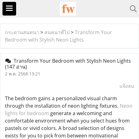
กระดานสนทนา
>
สนทนาทั่ไป
>
Transform Your
Bedroom with Stylish Neon Lights
Transform Your Bedroom with Stylish Neon Lights
(147 อ่าน)
2 พ.ค. 2568 13:21
แจ้งลบ
The bedroom gains a personalized visual charm
through the installation of neon lighting fixtures.
Neon
lights for bedroom
generate a welcoming and
comfortable environment when you select hues from
pastels or vivid colors. A broad selection of designs
exists for you to pick from between motivational