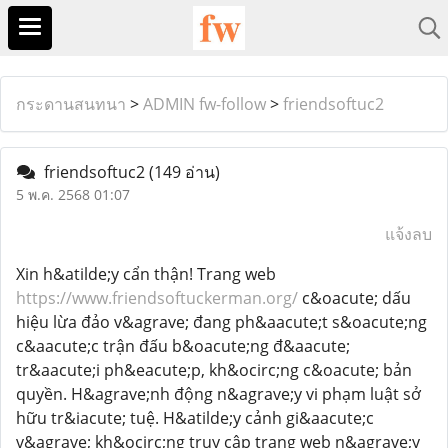
กระดานสนทนา
>
ADMIN fw-follow
>
friendsoftuc2
friendsoftuc2
(149 อ่าน)
5 พ.ค. 2568 01:07
แจ้งลบ
Xin h&atilde;y cẩn thận! Trang web
https://www.friendsoftuckerman.org/
c&oacute; dấu
hiệu lừa đảo v&agrave; đang ph&aacute;t s&oacute;ng
c&aacute;c trận đấu b&oacute;ng đ&aacute;
tr&aacute;i ph&eacute;p, kh&ocirc;ng c&oacute; bản
quyền. H&agrave;nh động n&agrave;y vi phạm luật sở
hữu tr&iacute; tuệ. H&atilde;y cảnh gi&aacute;c
v&agrave; kh&ocirc;ng truy cập trang web n&agrave;y