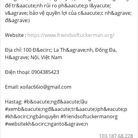
để tr&aacute;nh rủi ro ph&aacute;p l&yacute;
v&agrave; bảo vệ quyền lợi của c&aacute;c nh&agrave;
đ&agrave;i
Website :
https://www.friendsoftuckerman.org/
Địa chỉ: 100 Đ&ecirc; La Th&agrave;nh, Đống Đa,
H&agrave; Nội, Việt Nam
Điện thoại: 0904385423
Email: xoilac66io@gmail.com
Hastag: #b&oacute;ngđ&aacute;lậu
#xemb&oacute;ngđ&aacute;tr&aacute;iph&eacute;p
#kh&ocirc;ngbảnquyền #friendsoftuckermanorg
#websitekh&ocirc;nganto&agrave;n
103.187.68.228