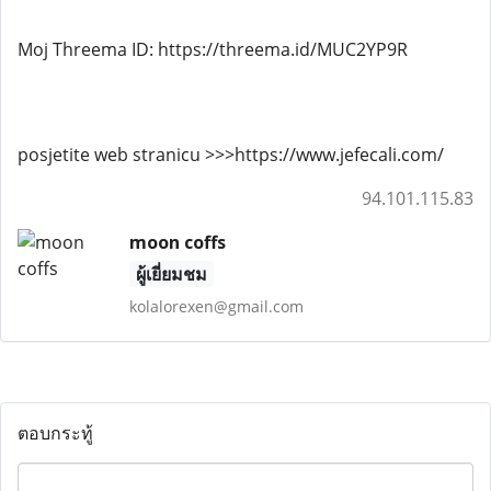
Moj Threema ID: https://threema.id/MUC2YP9R
posjetite web stranicu >>>https://www.jefecali.com/
94.101.115.83
moon coffs
ผู้เยี่ยมชม
kolalorexen@gmail.com
ตอบกระทู้