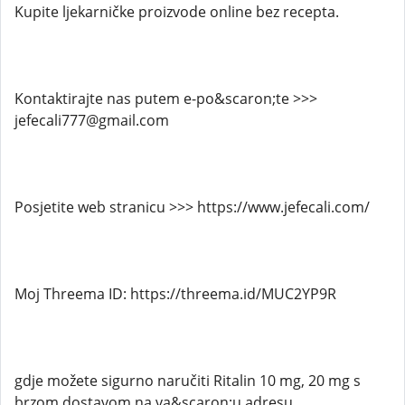
Kupite ljekarničke proizvode online bez recepta.
Kontaktirajte nas putem e-po&scaron;te >>>
jefecali777@gmail.com
Posjetite web stranicu >>> https://www.jefecali.com/
Moj Threema ID: https://threema.id/MUC2YP9R
gdje možete sigurno naručiti Ritalin 10 mg, 20 mg s
brzom dostavom na va&scaron;u adresu.