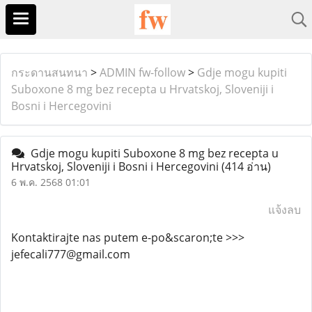
กระดานสนทนา
>
ADMIN fw-follow
>
Gdje mogu kupiti
Suboxone 8 mg bez recepta u Hrvatskoj, Sloveniji i
Bosni i Hercegovini
Gdje mogu kupiti Suboxone 8 mg bez recepta u
Hrvatskoj, Sloveniji i Bosni i Hercegovini
(414 อ่าน)
6 พ.ค. 2568 01:01
แจ้งลบ
Kontaktirajte nas putem e-po&scaron;te >>>
jefecali777@gmail.com