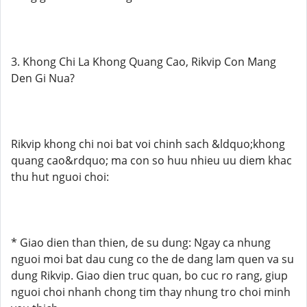
3. Khong Chi La Khong Quang Cao, Rikvip Con Mang
Den Gi Nua?
Rikvip khong chi noi bat voi chinh sach &ldquo;khong
quang cao&rdquo; ma con so huu nhieu uu diem khac
thu hut nguoi choi:
* Giao dien than thien, de su dung: Ngay ca nhung
nguoi moi bat dau cung co the de dang lam quen va su
dung Rikvip. Giao dien truc quan, bo cuc ro rang, giup
nguoi choi nhanh chong tim thay nhung tro choi minh