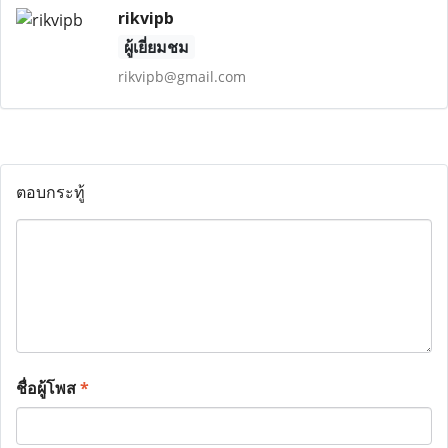
rikvipb
ผู้เยี่ยมชม
rikvipb@gmail.com
ตอบกระทู้
ชื่อผู้โพส
*