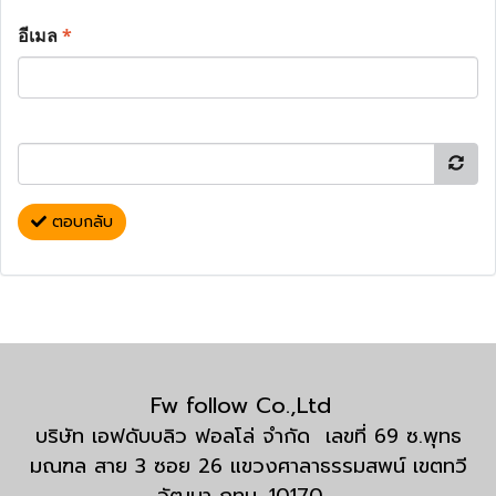
อีเมล
*
ตอบกลับ
Fw follow Co.,Ltd
บริษัท เอฟดับบลิว ฟอลโล่ จำกัด เลขที่ 69 ซ.พุทธ
มณฑล สาย 3 ซอย 26 แขวงศาลาธรรมสพน์ เขตทวี