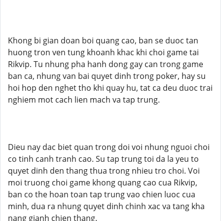
Khong bi gian doan boi quang cao, ban se duoc tan
huong tron ven tung khoanh khac khi choi game tai
Rikvip. Tu nhung pha hanh dong gay can trong game
ban ca, nhung van bai quyet dinh trong poker, hay su
hoi hop den nghet tho khi quay hu, tat ca deu duoc trai
nghiem mot cach lien mach va tap trung.
Dieu nay dac biet quan trong doi voi nhung nguoi choi
co tinh canh tranh cao. Su tap trung toi da la yeu to
quyet dinh den thang thua trong nhieu tro choi. Voi
moi truong choi game khong quang cao cua Rikvip,
ban co the hoan toan tap trung vao chien luoc cua
minh, dua ra nhung quyet dinh chinh xac va tang kha
nang gianh chien thang.