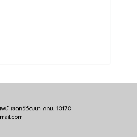
มสพน์ เขตทวีวัฒนา กทม. 10170
tmail.com