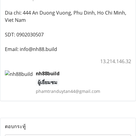
Dia chi: 444 An Duong Vuong, Phu Dinh, Ho Chi Minh,
Viet Nam
SDT: 0902030507
Email: info@nh88.build
13.214.146.32
nh88build
ผู้เยี่ยมชม
phamtranduytan44@gmail.com
ตอบกระทู้