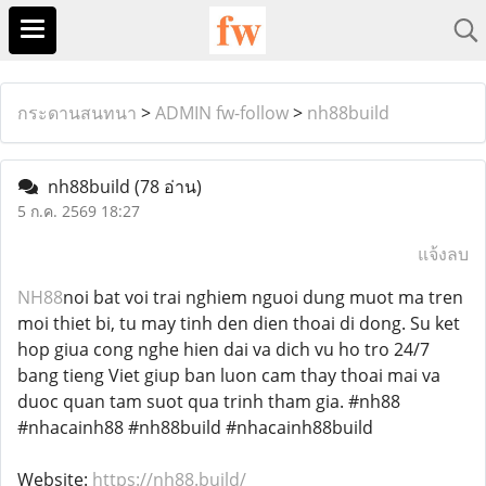
กระดานสนทนา
>
ADMIN fw-follow
>
nh88build
nh88build
(78 อ่าน)
5 ก.ค. 2569 18:27
แจ้งลบ
NH88
noi bat voi trai nghiem nguoi dung muot ma tren
moi thiet bi, tu may tinh den dien thoai di dong. Su ket
hop giua cong nghe hien dai va dich vu ho tro 24/7
bang tieng Viet giup ban luon cam thay thoai mai va
duoc quan tam suot qua trinh tham gia. #nh88
#nhacainh88 #nh88build #nhacainh88build
Website:
https://nh88.build/