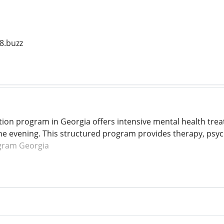
8.buzz
ation program in Georgia offers intensive mental health tre
he evening. This structured program provides therapy, psyc
ogram Georgia