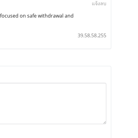
แจ้งลบ
 focused on safe withdrawal and
39.58.58.255