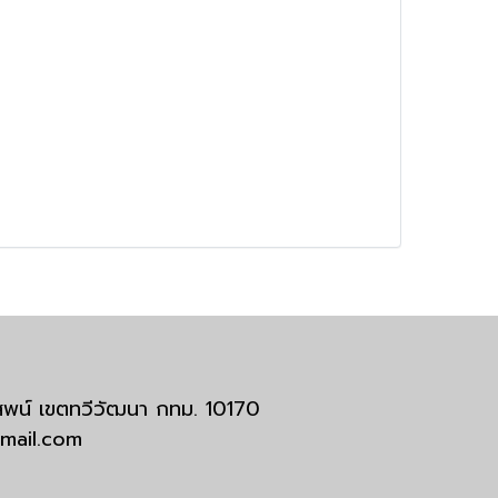
มสพน์ เขตทวีวัฒนา กทม. 10170
tmail.com