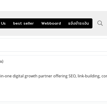
 Us
best seller
Webboard
แจ้งชำระเงิน
น)
-in-one digital growth partner offering SEO, link-building, c