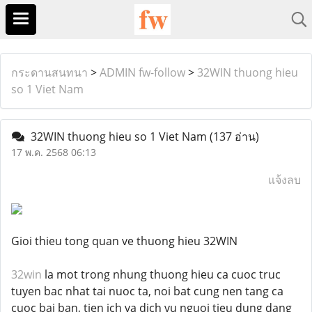
กระดานสนทนา
>
ADMIN fw-follow
>
32WIN thuong hieu
so 1 Viet Nam
32WIN thuong hieu so 1 Viet Nam
(137 อ่าน)
17 พ.ค. 2568 06:13
แจ้งลบ
Gioi thieu tong quan ve thuong hieu 32WIN
32win
la mot trong nhung thuong hieu ca cuoc truc
tuyen bac nhat tai nuoc ta, noi bat cung nen tang ca
cuoc bai ban, tien ich va dich vu nguoi tieu dung dang