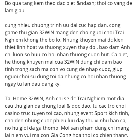
Bo qua tang kem theo dac biet &ndash; thoi co vang de
lam giau
cung nhieu chuong trinh uu dai cuc hap dan, cong
game thu gian 32WIN mang den cho nguoi choi Trai
Nghiem khong the bo lo. Nhung khuyen mai dc kien
thiet linh hoat va thuong xuyen thay doi, bao dam Anh
chi luon so huu co hoi nhan thuong cuon hut. Ca biet,
he thong khuyen mai cua 32WIN dung chi dam bao
tinh trong sach ma con vo cung de nhap cuoc, giup
nguoi choi su dung toi da nhung co hoi nhan thuong
ngay tu lan dau dang ky.
Tai Home 32WIN, Anh chi se dc Trai Nghiem mot dia
cau thu gian da chung loai & doc dao, tu cac tro choi
casino truc tuyen toi cao, nhung event Sport kich tinh,
cho den nhung cuoc phieu luu day thu vi nhu ban ca,
no hu gioi da ga thomo. Moi san pham dung chi mang
lai niem vui ma con Gia Cong hoa thoi co chien thang,