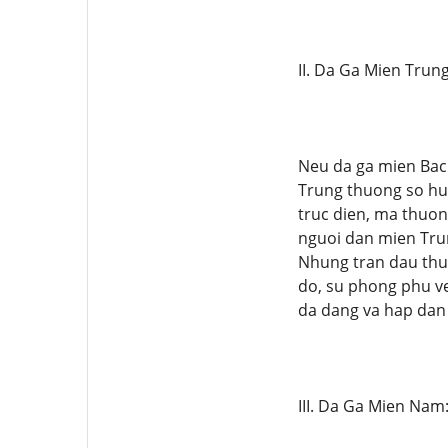
II. Da Ga Mien Trun
Neu da ga mien Bac 
Trung thuong so huu
truc dien, ma thuon
nguoi dan mien Trun
Nhung tran dau thuo
do, su phong phu ve
da dang va hap dan 
III. Da Ga Mien Nam