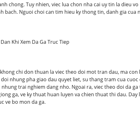
nh chong. Tuy nhien, viec lua chon nha cai uy tin la dieu 
h bach. Nguoi choi can tim hieu ky thong tin, danh gia cua 
Dan Khi Xem Da Ga Truc Tiep
 khong chi don thuan la viec theo doi mot tran dau, ma con l
 doi nhung pha giao dau quyet liet, su thang tram cua cuoc c
a nhung trai nghiem dang nho. Ngoai ra, viec theo doi da ga
iong ga, ve ky thuat huan luyen va chien thuat thi dau. Day 
uc ve bo mon da ga.