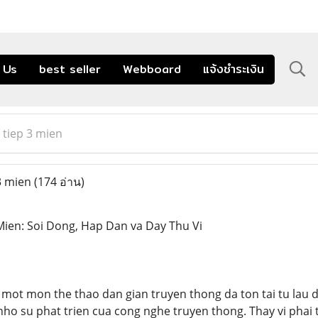
 Us
best seller
Webboard
แจ้งชำระเงิน
 tiep 3 mien
3 mien
(174 อ่าน)
Mien: Soi Dong, Hap Dan va Day Thu Vi
, mot mon the thao dan gian truyen thong da ton tai tu lau d
nho su phat trien cua cong nghe truyen thong. Thay vi phai 