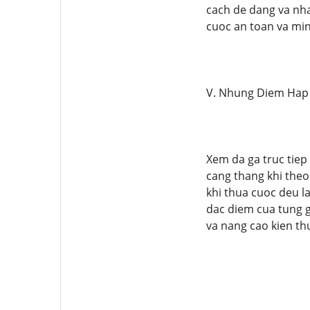
cach de dang va nha
cuoc an toan va min
V. Nhung Diem Hap 
Xem da ga truc tiep
cang thang khi theo
khi thua cuoc deu l
dac diem cua tung g
va nang cao kien th