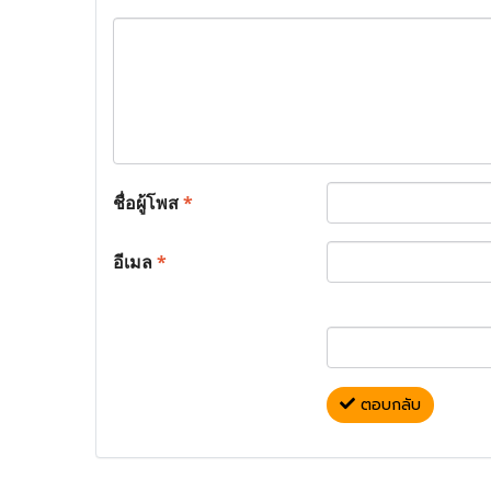
ชื่อผู้โพส
*
อีเมล
*
ตอบกลับ