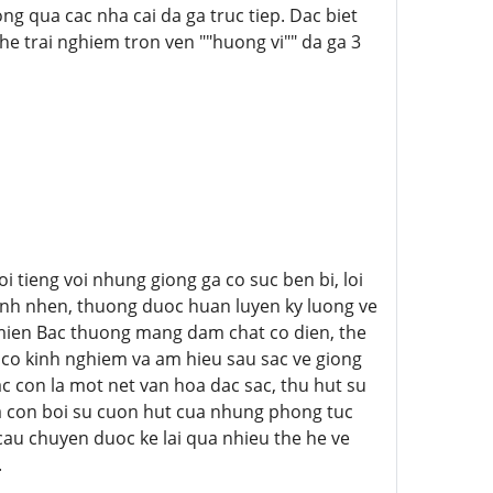
g qua cac nha cai da ga truc tiep. Dac biet
e trai nghiem tron ven ""huong vi"" da ga 3
i tieng voi nhung giong ga co suc ben bi, loi
anh nhen, thuong duoc huan luyen ky luong ve
 mien Bac thuong mang dam chat co dien, the
i co kinh nghiem va am hieu sau sac ve giong
c con la mot net van hoa dac sac, thu hut su
a con boi su cuon hut cua nhung phong tuc
au chuyen duoc ke lai qua nhieu the he ve
.