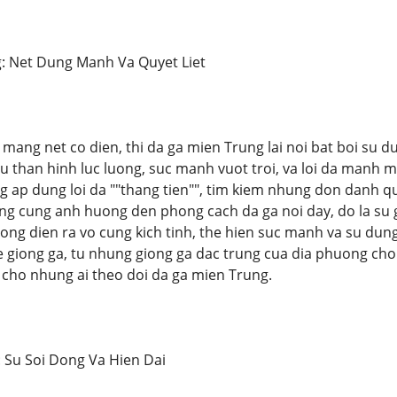
g: Net Dung Manh Va Quyet Liet
mang net co dien, thi da ga mien Trung lai noi bat boi su d
 than hinh luc luong, suc manh vuot troi, va loi da manh 
g ap dung loi da ""thang tien"", tim kiem nhung don danh quy
g cung anh huong den phong cach da ga noi day, do la su 
ng dien ra vo cung kich tinh, the hien suc manh va su dung
 giong ga, tu nhung giong ga dac trung cua dia phuong cho 
cho nhung ai theo doi da ga mien Trung.
: Su Soi Dong Va Hien Dai