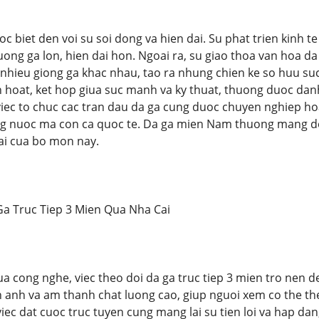
 biet den voi su soi dong va hien dai. Su phat trien kinh 
uong ga lon, hien dai hon. Ngoai ra, su giao thoa van hoa d
hieu giong ga khac nhau, tao ra nhung chien ke so huu suc
 hoat, ket hop giua suc manh va ky thuat, thuong duoc danh
viec to chuc cac tran dau da ga cung duoc chuyen nghiep h
ng nuoc ma con ca quoc te. Da ga mien Nam thuong mang de
dai cua bo mon nay.
Ga Truc Tiep 3 Mien Qua Nha Cai
ua cong nghe, viec theo doi da ga truc tiep 3 mien tro nen d
 anh va am thanh chat luong cao, giup nguoi xem co the th
viec dat cuoc truc tuyen cung mang lai su tien loi va hap da