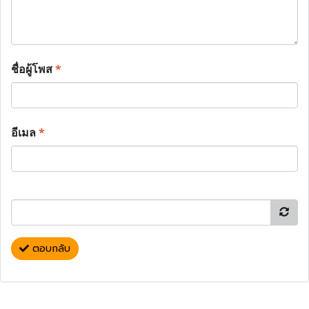
ชื่อผู้โพส
*
อีเมล
*
ตอบกลับ