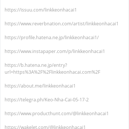
https://issuu.com/linkkeonhacai1
https://www.reverbnation.com/artist/linkkeonhacai1
https://profile.hatena.ne.jp/linkkeonhacai1/
https://www.instapaper.com/p/linkkeonhacai1
https://b.hatena.ne.jp/entry?
url=https%3A%2F%2Flinkkeonhacai.com%2F
https://about.me/linkkeonhacai1
https://telegra.ph/Keo-Nha-Cai-05-17-2
https://www.producthunt.com/@linkkeonhacai1
https://wakelet.com/@linkkeonhacai1