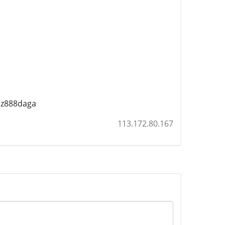
az888daga
113.172.80.167