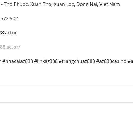
h - Tho Phuoc, Xuan Tho, Xuan Loc, Dong Nai, Viet Nam
 572 902
88.actor
888.actor/
r #nhacaiaz888 #linkaz888 #trangchuaz888 #az888casino #