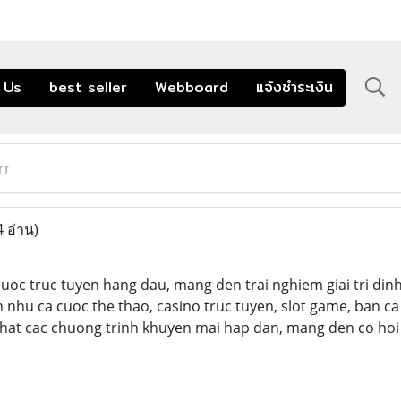
 Us
best seller
Webboard
แจ้งชำระเงิน
rr
4 อ่าน)
cuoc truc tuyen hang dau, mang den trai nghiem giai tri di
n nhu ca cuoc the thao, casino truc tuyen, slot game, ban ca
hat cac chuong trinh khuyen mai hap dan, mang den co hoi 