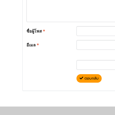
ชื่อผู้โพส
*
อีเมล
*
ตอบกลับ