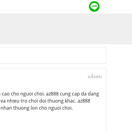
แจ้งลบ
nh cao cho nguoi choi. az888 cung cap da dang
 va nhieu tro choi doi thuong khac. az888
nhan thuong lon cho nguoi choi.