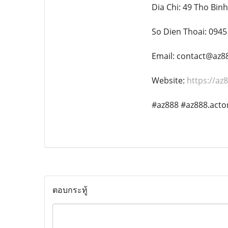
Dia Chi: 49 Tho Bin
So Dien Thoai: 0945
Email: contact@az8
Website:
https://az
#az888 #az888.acto
ตอบกระทู้