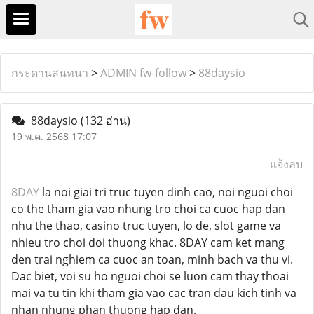
กระดานสนทนา
>
ADMIN fw-follow
>
88daysio
88daysio
(132 อ่าน)
19 พ.ค. 2568 17:07
แจ้งลบ
8DAY
la noi giai tri truc tuyen dinh cao, noi nguoi choi
co the tham gia vao nhung tro choi ca cuoc hap dan
nhu the thao, casino truc tuyen, lo de, slot game va
nhieu tro choi doi thuong khac. 8DAY cam ket mang
den trai nghiem ca cuoc an toan, minh bach va thu vi.
Dac biet, voi su ho nguoi choi se luon cam thay thoai
mai va tu tin khi tham gia vao cac tran dau kich tinh va
nhan nhung phan thuong hap dan.