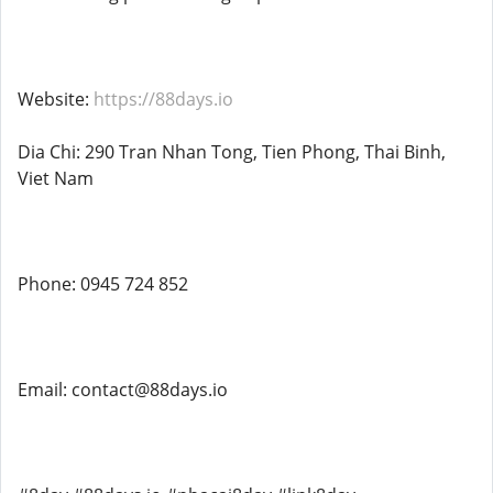
Website:
https://88days.io
Dia Chi: 290 Tran Nhan Tong, Tien Phong, Thai Binh,
Viet Nam
Phone: 0945 724 852
Email: contact@88days.io