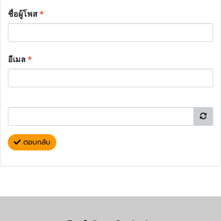
ชื่อผู้โพส
*
อีเมล
*
ตอบกลับ