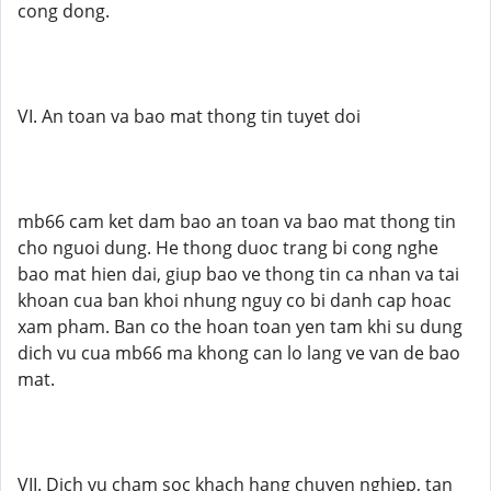
cong dong.
VI. An toan va bao mat thong tin tuyet doi
mb66 cam ket dam bao an toan va bao mat thong tin
cho nguoi dung. He thong duoc trang bi cong nghe
bao mat hien dai, giup bao ve thong tin ca nhan va tai
khoan cua ban khoi nhung nguy co bi danh cap hoac
xam pham. Ban co the hoan toan yen tam khi su dung
dich vu cua mb66 ma khong can lo lang ve van de bao
mat.
VII. Dich vu cham soc khach hang chuyen nghiep, tan