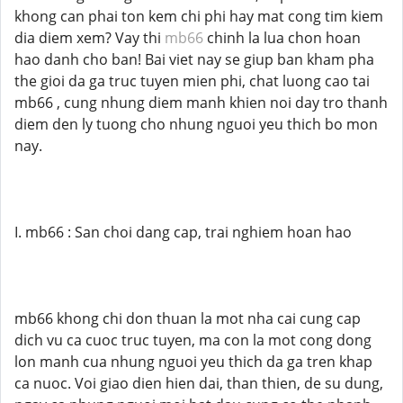
khong can phai ton kem chi phi hay mat cong tim kiem
dia diem xem? Vay thi
mb66
chinh la lua chon hoan
hao danh cho ban! Bai viet nay se giup ban kham pha
the gioi da ga truc tuyen mien phi, chat luong cao tai
mb66 , cung nhung diem manh khien noi day tro thanh
diem den ly tuong cho nhung nguoi yeu thich bo mon
nay.
I. mb66 : San choi dang cap, trai nghiem hoan hao
mb66 khong chi don thuan la mot nha cai cung cap
dich vu ca cuoc truc tuyen, ma con la mot cong dong
lon manh cua nhung nguoi yeu thich da ga tren khap
ca nuoc. Voi giao dien hien dai, than thien, de su dung,