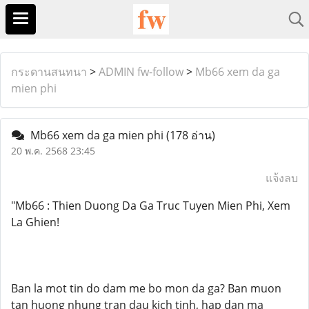
กระดานสนทนา
>
ADMIN fw-follow
>
Mb66 xem da ga
mien phi
Mb66 xem da ga mien phi
(178 อ่าน)
20 พ.ค. 2568 23:45
แจ้งลบ
"Mb66 : Thien Duong Da Ga Truc Tuyen Mien Phi, Xem
La Ghien!
Ban la mot tin do dam me bo mon da ga? Ban muon
tan huong nhung tran dau kich tinh, hap dan ma