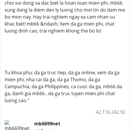
choi soi dong va dac biet la hoan toan mien phi, mb66
xung dang la diem den ly tuong cho moi tin do dam me
bo mon nay. Hay trai nghiem ngay va cam nhan su
khac biet! mb66 &ndash; Xem da ga mien phi, chat
luong dinh cao, trai nghiem khong the bo lo!
Tu khoa phu: da ga truc tiep, da ga online, xem da ga
mien phi, nha cai da ga, da ga Thomo, da ga
Campuchia, da ga Philippines, ca cuoc da ga, mb66 da
ga, danh gia mb66 , da ga truc tuyen mien phi chat
luong cao."
42.116.242.92
mb6699net