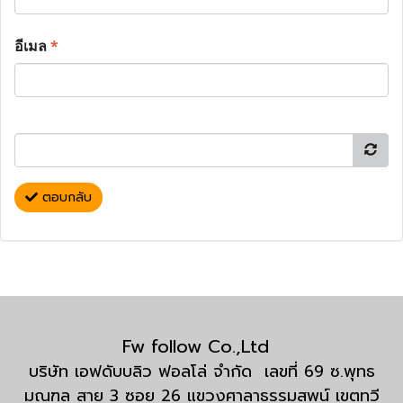
อีเมล
*
ตอบกลับ
Fw follow Co.,Ltd
บริษัท เอฟดับบลิว ฟอลโล่ จำกัด เลขที่ 69 ซ.พุทธ
มณฑล สาย 3 ซอย 26 แขวงศาลาธรรมสพน์ เขตทวี