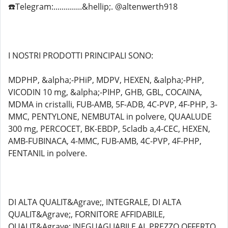
☎️Telegram:..............&hellip;. @altenwerth918
I NOSTRI PRODOTTI PRINCIPALI SONO:
MDPHP, &alpha;-PHiP, MDPV, HEXEN, &alpha;-PHP,
VICODIN 10 mg, &alpha;-PIHP, GHB, GBL, COCAINA,
MDMA in cristalli, FUB-AMB, 5F-ADB, 4C-PVP, 4F-PHP, 3-
MMC, PENTYLONE, NEMBUTAL in polvere, QUAALUDE
300 mg, PERCOCET, BK-EBDP, 5cladb a,4-CEC, HEXEN,
AMB-FUBINACA, 4-MMC, FUB-AMB, 4C-PVP, 4F-PHP,
FENTANIL in polvere.
DI ALTA QUALIT&Agrave;, INTEGRALE, DI ALTA
QUALIT&Agrave;, FORNITORE AFFIDABILE,
QUALIT&Agrave; INEGUAGLIABILE AL PREZZO OFFERTO