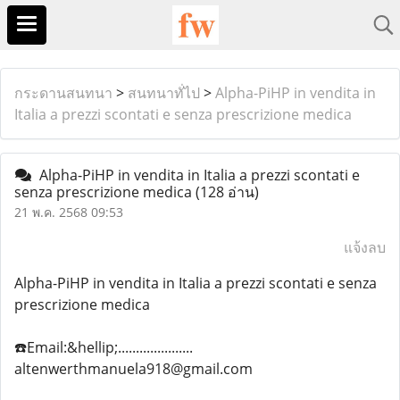
กระดานสนทนา
>
สนทนาทั่ไป
>
Alpha-PiHP in vendita in
Italia a prezzi scontati e senza prescrizione medica
Alpha-PiHP in vendita in Italia a prezzi scontati e
senza prescrizione medica
(128 อ่าน)
21 พ.ค. 2568 09:53
แจ้งลบ
Alpha-PiHP in vendita in Italia a prezzi scontati e senza
prescrizione medica
☎️Email:&hellip;.....................
altenwerthmanuela918@gmail.com