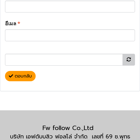
อีเมล
*
ตอบกลับ
Fw follow Co.,Ltd
บริษัท เอฟดับบลิว ฟอลโล่ จำกัด เลขที่ 69 ซ.พุทธ