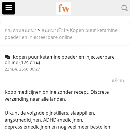
กระดานสนทนา
>
สนทนาทั่ไป
>
Kopen puur ketamine
poeder en injecteerbare online
Kopen puur ketamine poeder en injecteerbare
online
(124 อ่าน)
22 พ.ค. 2568 06:27
แจ้งลบ
Koop medicijnen online zonder recept. Discrete
verzending naar alle landen.
U kunt de volgnde pijnstillers, slaappillen,
angstmedicijnen, ADHD-medicijnen,
depressiemedicijnen en nog veel meer bestellen: