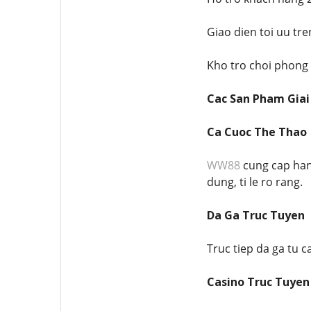
Giao dien toi uu tre
Kho tro choi phong 
Cac San Pham Giai 
Ca Cuoc The Thao
WW88
cung cap hang
dung, ti le ro rang.
Da Ga Truc Tuyen
Truc tiep da ga tu c
Casino Truc Tuyen