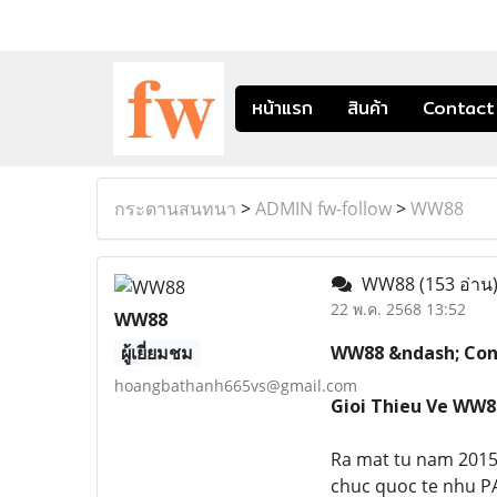
หน้าแรก
สินค้า
Contact
กระดานสนทนา
>
ADMIN fw-follow
>
WW88
WW88
(153 อ่าน
22 พ.ค. 2568 13:52
WW88
ผู้เยี่ยมชม
WW88 &ndash; Cong
hoangbathanh665vs@gmail.com
Gioi Thieu Ve WW8
Ra mat tu nam 2015,
chuc quoc te nhu P