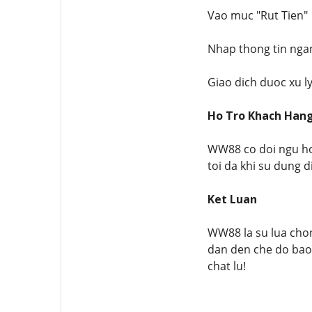
Vao muc "Rut Tien"
Nhap thong tin ngan
Giao dich duoc xu l
Ho Tro Khach Han
WW88 co doi ngu ho 
toi da khi su dung d
Ket Luan
WW88 la su lua chon
dan den che do bao
chat lu!