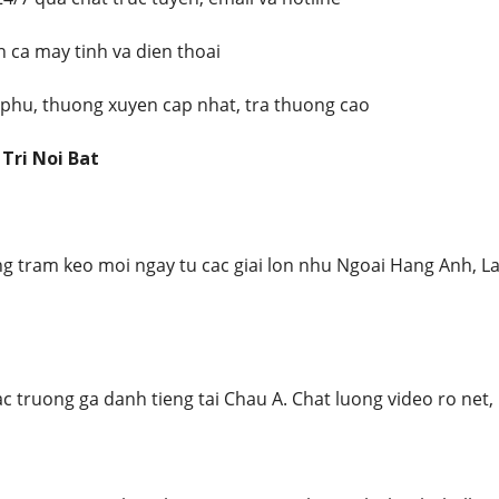
n ca may tinh va dien thoai
phu, thuong xuyen cap nhat, tra thuong cao
Tri Noi Bat
 tram keo moi ngay tu cac giai lon nhu Ngoai Hang Anh, La 
ac truong ga danh tieng tai Chau A. Chat luong video ro net