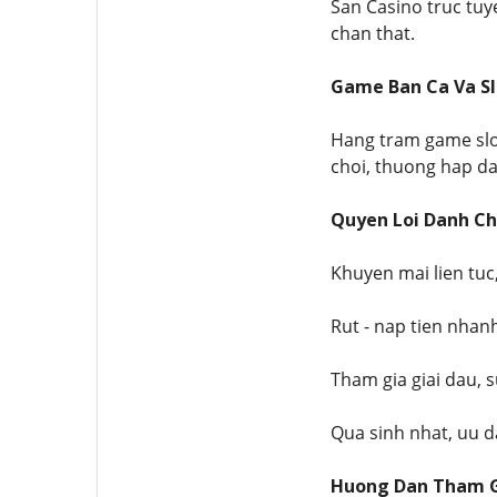
San Casino truc tuye
chan that.
Game Ban Ca Va Sl
Hang tram game slot
choi, thuong hap da
Quyen Loi Danh Ch
Khuyen mai lien tuc
Rut - nap tien nhan
Tham gia giai dau, 
Qua sinh nhat, uu da
Huong Dan Tham 