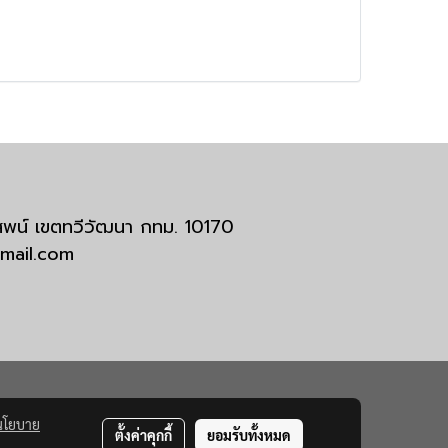
มสพน์ เขตทวีวัฒนา กทม. 10170
tmail.com
นโยบาย
ตั้งค่าคุกกี้
ยอมรับทั้งหมด