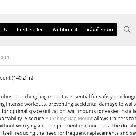
 Us
best seller
Webboard
แจ้งชำระเงิน
Mount
Mount
(140 อ่าน)
 robust punching bag mount is essential for safety and long
ng intense workouts, preventing accidental damage to walls o
for optimal space utilization, wall mounts for easier instal
rtability. A secure
Punching Bag Mount
allows trainers to
without worrying about equipment malfunctions. The durabili
 itself, reducing the need for frequent replacements and sa