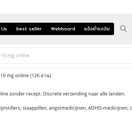
 Us
best seller
Webboard
แจ้งชำระเงิน
 10 mg online
 10 mg online
(126 อ่าน)
ine zonder recept. Discrete verzending naar alle landen.
ijnstillers, slaappillen, angstmedicijnen, ADHD-medicijnen,