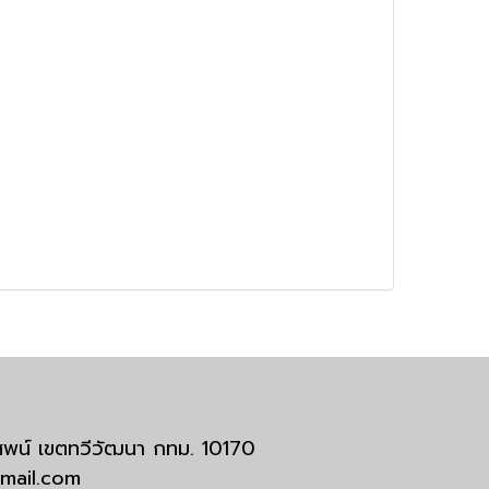
มสพน์ เขตทวีวัฒนา กทม. 10170
tmail.com