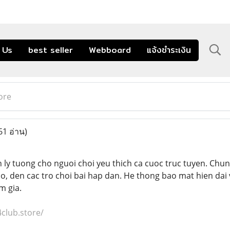
 Us
best seller
Webboard
แจ้งชำระเงิน
ore
61 อ่าน)
 ly tuong cho nguoi choi yeu thich ca cuoc truc tuyen. Chung 
no, den cac tro choi bai hap dan. He thong bao mat hien dai
m gia.
4club.store/