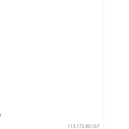
a
113.172.80.167