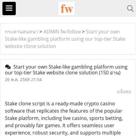
กระดานสนทนา
>
ADMIN fw-follow
>
Start your own
Stake-like gambling platform using our top-tier Stake
website clone solution
Start your own Stake-like gambling platform using
our top-tier Stake website clone solution
(150 อ่าน)
26 พ.ค. 2568 21:54
แจ้งลบ
Stake clone script is a ready-made crypto casino
software that replicates the features of the popular
Stake platform, including live casino, sports betting,
and provably fair games. It offers seamless user
experience, robust security, and supports multiple