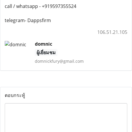
call / whatsapp - +919597355524
telegram- Dappsfirm
106.51.21.105
domnic
ผู้เยี่ยมชม
domnickfury@gmail.com
ตอบกระทู้