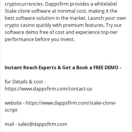
cryptocurrencies. Dappsfirm provides a whitelabel
Stake clone software at minimal cost, making it the
best software solution in the market. Launch your own
crypto casino quickly with premium features. Try our
software demo free of cost and experience top-tier
performance before you invest.
Instant Reach Experts & Get a Book a FREE DEMO -
for Details & cost -
https://www.dappsfirm.com/contact-us
website - https://www.dappsfirm.com/stake-clone-
script
mail - sales@dappsfirm.com