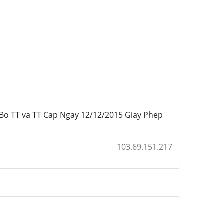
Bo TT va TT Cap Ngay 12/12/2015 Giay Phep
103.69.151.217