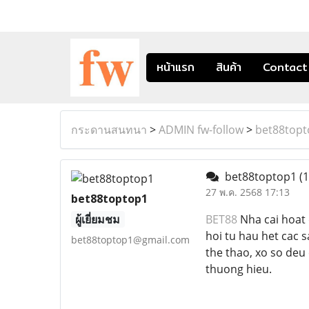
หน้าแรก
สินค้า
Contact
กระดานสนทนา
>
ADMIN fw-follow
>
bet88topt
bet88toptop1
(1
27 พ.ค. 2568 17:13
bet88toptop1
ผู้เยี่ยมชม
BET88
Nha cai hoat 
hoi tu hau het cac 
bet88toptop1@gmail.com
the thao, xo so deu
thuong hieu.