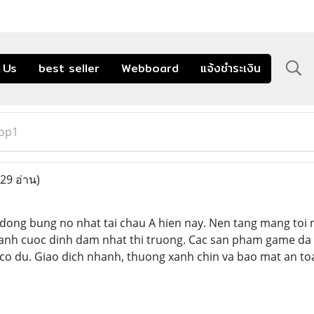
 Us
best seller
Webboard
แจ้งชำระเงิน
op1
29 อ่าน)
dong bung no nhat tai chau A hien nay. Nen tang mang toi mot
sanh cuoc dinh dam nhat thi truong. Cac san pham game da d
 co du. Giao dich nhanh, thuong xanh chin va bao mat an toa