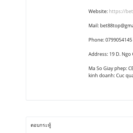
Website:
https://be
Mail: bet88top@gma
Phone: 0799054145
Address: 19 D. Ngo
Ma So Giay phep: C
kinh doanh: Cuc quan
ตอบกระทู้