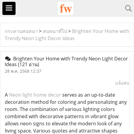
กระดานสนทนา
>
สนทนาทั่ไป
>
Brighten Your Home with
Trendy Neon Light Decor Ideas
Brighten Your Home with Trendy Neon Light Decor
Ideas
(121 อ่าน)
28 พ.ค. 2568 12:37
แจ้งลบ
A
Neon light home decor
serves as an up-to-date
decoration method for coloring and personalizing any
room. The combination of various lighting colors
combined with decorative patterns in vibrant glow
allows neon signs to elevate the modern look of any
living space. Various quotes and attractive shapes