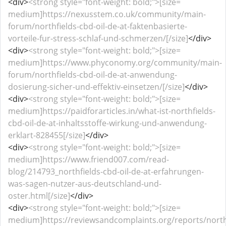
<div>
<strong style="font-weight: bold;">[size=
medium]https://nexusstem.co.uk/community/main-
forum/northfields-cbd-oil-de-at-faktenbasierte-
vorteile-fur-stress-schlaf-und-schmerzen/[/size]
</div>
<div>
<strong style="font-weight: bold;">[size=
medium]https://www.phyconomy.org/community/main-
forum/northfields-cbd-oil-de-at-anwendung-
dosierung-sicher-und-effektiv-einsetzen/[/size]
</div>
<div>
<strong style="font-weight: bold;">[size=
medium]https://paidforarticles.in/what-ist-northfields-
cbd-oil-de-at-inhaltsstoffe-wirkung-und-anwendung-
erklart-828455[/size]
</div>
<div>
<strong style="font-weight: bold;">[size=
medium]https://www.friend007.com/read-
blog/214793_northfields-cbd-oil-de-at-erfahrungen-
was-sagen-nutzer-aus-deutschland-und-
oster.html[/size]
</div>
<div>
<strong style="font-weight: bold;">[size=
medium]https://reviewsandcomplaints.org/reports/north