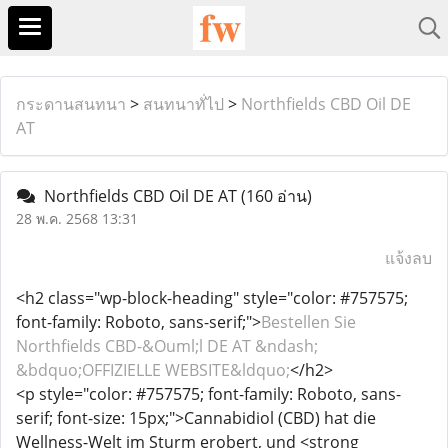
กระดานสนทนา
>
สนทนาทั่ไป
>
Northfields CBD Oil DE
AT
Northfields CBD Oil DE AT
(160 อ่าน)
28 พ.ค. 2568 13:31
แจ้งลบ
<h2 class="wp-block-heading" style="color: #757575;
font-family: Roboto, sans-serif;">
Bestellen Sie
Northfields CBD-&Ouml;l DE AT &ndash;
&bdquo;OFFIZIELLE WEBSITE&ldquo;
</h2>
<p style="color: #757575; font-family: Roboto, sans-
serif; font-size: 15px;">Cannabidiol (CBD) hat die
Wellness-Welt im Sturm erobert, und <strong