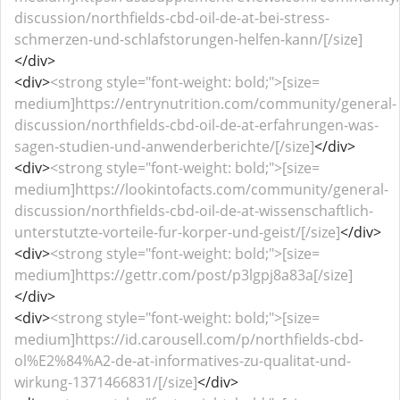
discussion/northfields-cbd-oil-de-at-bei-stress-
schmerzen-und-schlafstorungen-helfen-kann/[/size]
</div>
<div>
<strong style="font-weight: bold;">[size=
medium]https://entrynutrition.com/community/general-
discussion/northfields-cbd-oil-de-at-erfahrungen-was-
sagen-studien-und-anwenderberichte/[/size]
</div>
<div>
<strong style="font-weight: bold;">[size=
medium]https://lookintofacts.com/community/general-
discussion/northfields-cbd-oil-de-at-wissenschaftlich-
unterstutzte-vorteile-fur-korper-und-geist/[/size]
</div>
<div>
<strong style="font-weight: bold;">[size=
medium]https://gettr.com/post/p3lgpj8a83a[/size]
</div>
<div>
<strong style="font-weight: bold;">[size=
medium]https://id.carousell.com/p/northfields-cbd-
ol%E2%84%A2-de-at-informatives-zu-qualitat-und-
wirkung-1371466831/[/size]
</div>