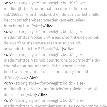
<div>
<strong style="font-weight: bold;">[size=
medium]https://tudomuaban.com/chi-tiet-rao-
vat/2568231/northfields-cbd-oil-de-at-naturliche-hilfe-
bei-chronischen-beschwerden-laut-aktueller-
forschung.html[/size]
</div>
<div>
<strong style="font-weight: bold;">[size=
medium]https://biker.vn/threads/northfields-cbd-oil-
de-at-erfahrungen-was-sagen-studien-und-
anwenderberichte.813444/[/size]
</div>
<div>
<strong style="font-weight: bold;">[size=
medium]https://strhub.com/forum/topic/northfields-
cbd-oil-de-at-naturliche-hilfe-bei-chronischen-
beschwerden-laut-aktueller-forschung/#postid-
319020[/size]
</div>
<div>
<strong style="font-weight: bold;">[size=
medium]https://sfero.me/article/northfields-cbd-oil-
de-at-fakten[/size]
</div>
<div>
<strong style="font-weight: bold;">[size=
medium]https://usasupplementreviews.com/community/