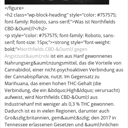
</figure>
<h2 class="wp-block-heading" style="color: #757575;
font-family: Roboto, sans-serif;">Was ist Northfields
CBD-&Ouml;l?</h2>
<p style="color: #757575; font-family: Roboto, sans-
serif; font-size: 15px;"><strong style="font-weight:
bold;">
Northfields CBD-&Ouml;l gegen
Angstzust&auml;nde
ist ein aus Hanf gewonnenes
Nahrungserg&auml;nzungsmittel, das die Vorteile von
Cannabidiol, einer nicht-psychoaktiven Verbindung aus
der Cannabispflanze, nutzt. Im Gegensatz zu
Marihuana, das einen hohen THC-Gehalt (die
Verbindung, die ein &bdquo;High&ldquo; verursacht)
aufweist, wird Northfields CBD-&Ouml;l aus
Industriehanf mit weniger als 0,3 % THC gewonnen.
Dadurch ist es in vielen Regionen, darunter auch
Gro&szlig;britannien, gem&auml;&szlig; den 2017 in
Tennessee erlassenen Gesetzen und &auml;hnlichen