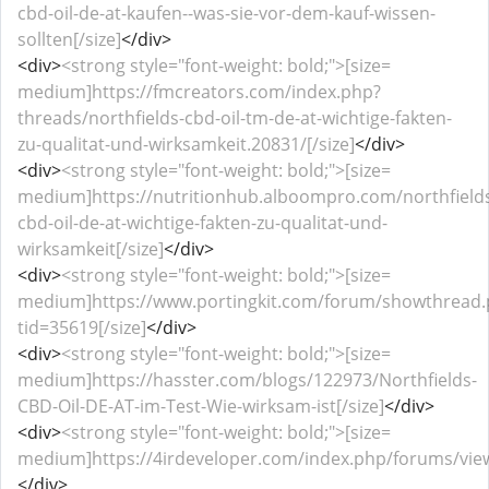
cbd-oil-de-at-kaufen--was-sie-vor-dem-kauf-wissen-
sollten[/size]
</div>
<div>
<strong style="font-weight: bold;">[size=
medium]https://fmcreators.com/index.php?
threads/northfields-cbd-oil-tm-de-at-wichtige-fakten-
zu-qualitat-und-wirksamkeit.20831/[/size]
</div>
<div>
<strong style="font-weight: bold;">[size=
medium]https://nutritionhub.alboompro.com/northfield
cbd-oil-de-at-wichtige-fakten-zu-qualitat-und-
wirksamkeit[/size]
</div>
<div>
<strong style="font-weight: bold;">[size=
medium]https://www.portingkit.com/forum/showthread
tid=35619[/size]
</div>
<div>
<strong style="font-weight: bold;">[size=
medium]https://hasster.com/blogs/122973/Northfields-
CBD-Oil-DE-AT-im-Test-Wie-wirksam-ist[/size]
</div>
<div>
<strong style="font-weight: bold;">[size=
medium]https://4irdeveloper.com/index.php/forums/view
</div>