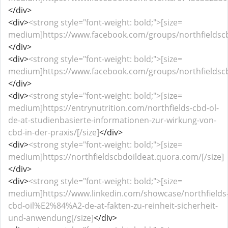
</div>
<div>
<strong style="font-weight: bold;">[size=
medium]https://www.facebook.com/groups/northfieldscbd
</div>
<div>
<strong style="font-weight: bold;">[size=
medium]https://www.facebook.com/groups/northfieldscb
</div>
<div>
<strong style="font-weight: bold;">[size=
medium]https://entrynutrition.com/northfields-cbd-ol-
de-at-studienbasierte-informationen-zur-wirkung-von-
cbd-in-der-praxis/[/size]
</div>
<div>
<strong style="font-weight: bold;">[size=
medium]https://northfieldscbdoildeat.quora.com/[/size]
</div>
<div>
<strong style="font-weight: bold;">[size=
medium]https://www.linkedin.com/showcase/northfields
cbd-oil%E2%84%A2-de-at-fakten-zu-reinheit-sicherheit-
und-anwendung[/size]
</div>