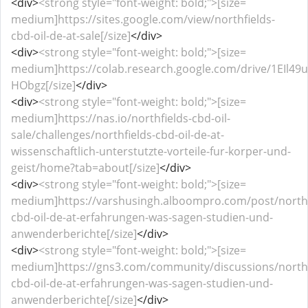
<div>
<strong style="font-weight: bold;">[size=
medium]https://sites.google.com/view/northfields-
cbd-oil-de-at-sale[/size]
</div>
<div>
<strong style="font-weight: bold;">[size=
medium]https://colab.research.google.com/drive/1EIl
HObgz[/size]
</div>
<div>
<strong style="font-weight: bold;">[size=
medium]https://nas.io/northfields-cbd-oil-
sale/challenges/northfields-cbd-oil-de-at-
wissenschaftlich-unterstutzte-vorteile-fur-korper-und-
geist/home?tab=about[/size]
</div>
<div>
<strong style="font-weight: bold;">[size=
medium]https://varshusingh.alboompro.com/post/northf
cbd-oil-de-at-erfahrungen-was-sagen-studien-und-
anwenderberichte[/size]
</div>
<div>
<strong style="font-weight: bold;">[size=
medium]https://gns3.com/community/discussions/northf
cbd-oil-de-at-erfahrungen-was-sagen-studien-und-
anwenderberichte[/size]
</div>