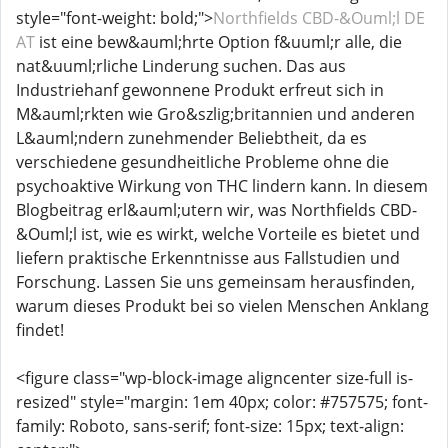
style="font-weight: bold;">
Northfields CBD-&Ouml;l DE
AT
ist eine bew&auml;hrte Option f&uuml;r alle, die
nat&uuml;rliche Linderung suchen. Das aus
Industriehanf gewonnene Produkt erfreut sich in
M&auml;rkten wie Gro&szlig;britannien und anderen
L&auml;ndern zunehmender Beliebtheit, da es
verschiedene gesundheitliche Probleme ohne die
psychoaktive Wirkung von THC lindern kann. In diesem
Blogbeitrag erl&auml;utern wir, was Northfields CBD-
&Ouml;l ist, wie es wirkt, welche Vorteile es bietet und
liefern praktische Erkenntnisse aus Fallstudien und
Forschung. Lassen Sie uns gemeinsam herausfinden,
warum dieses Produkt bei so vielen Menschen Anklang
findet!
<figure class="wp-block-image aligncenter size-full is-
resized" style="margin: 1em 40px; color: #757575; font-
family: Roboto, sans-serif; font-size: 15px; text-align: