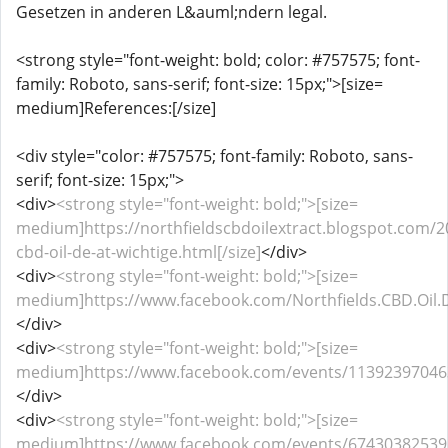
Gesetzen in anderen L&auml;ndern legal.
<strong style="font-weight: bold; color: #757575; font-
family: Roboto, sans-serif; font-size: 15px;">[size=
medium]References:[/size]
<div style="color: #757575; font-family: Roboto, sans-
serif; font-size: 15px;">
<div>
<strong style="font-weight: bold;">[size=
medium]https://northfieldscbdoilextract.blogspot.com/2
cbd-oil-de-at-wichtige.html[/size]
</div>
<div>
<strong style="font-weight: bold;">[size=
medium]https://www.facebook.com/Northfields.CBD.Oil.D
</div>
<div>
<strong style="font-weight: bold;">[size=
medium]https://www.facebook.com/events/113923970463
</div>
<div>
<strong style="font-weight: bold;">[size=
medium]https://www.facebook.com/events/674303825391