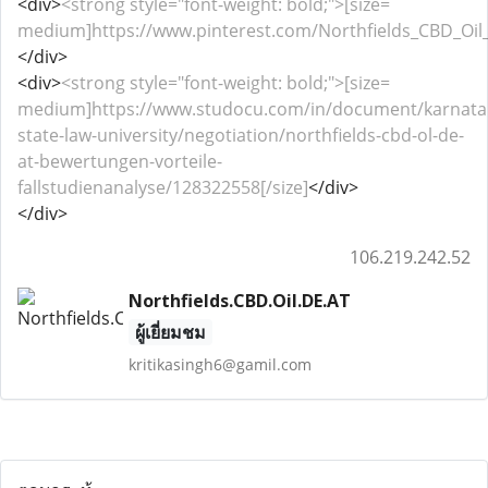
<div>
<strong style="font-weight: bold;">[size=
medium]https://www.pinterest.com/Northfields_CBD_Oil_
</div>
<div>
<strong style="font-weight: bold;">[size=
medium]https://www.studocu.com/in/document/karnata
state-law-university/negotiation/northfields-cbd-ol-de-
at-bewertungen-vorteile-
fallstudienanalyse/128322558[/size]
</div>
</div>
106.219.242.52
Northfields.CBD.Oil.DE.AT
ผู้เยี่ยมชม
kritikasingh6@gamil.com