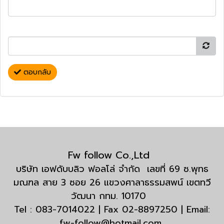
ตอบกลับ
Fw follow Co.,Ltd
บริษัท เอฟดับบลิว ฟอลโล่ จำกัด เลขที่ 69 ซ.พุทธ
มณฑล สาย 3 ซอย 26 แขวงศาลาธรรมสพน์ เขตทวี
วัฒนา กทม. 10170
Tel : 083-7014022 | Fax 02-8897250 | Email:
fw-follow@hotmail.com