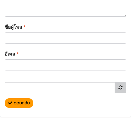
ชื่อผู้โพส
*
อีเมล
*
ตอบกลับ