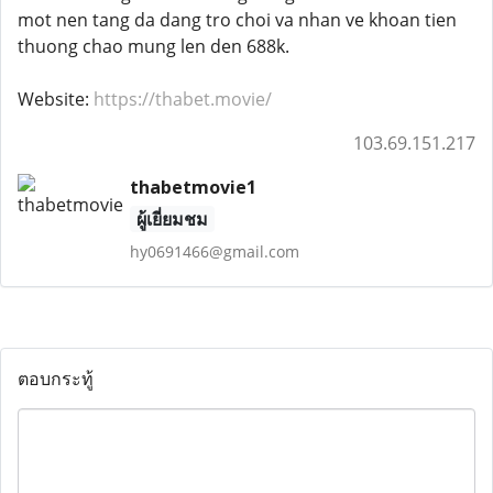
mot nen tang da dang tro choi va nhan ve khoan tien
thuong chao mung len den 688k.
Website:
https://thabet.movie/
103.69.151.217
thabetmovie1
ผู้เยี่ยมชม
hy0691466@gmail.com
ตอบกระทู้