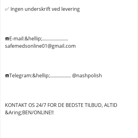
✅ Ingen underskrift ved levering
☎️E-mail:&hellip;.....................
safemedsonline01@gmail.com
☎️Telegram:&hellip;................. @nashpolish
KONTAKT OS 24/7 FOR DE BEDSTE TILBUD, ALTID
&Aring;BEN/ONLINE!!