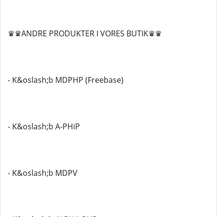
♛♛ANDRE PRODUKTER I VORES BUTIK♛♛
- K&oslash;b MDPHP (Freebase)
- K&oslash;b A-PHiP
- K&oslash;b MDPV