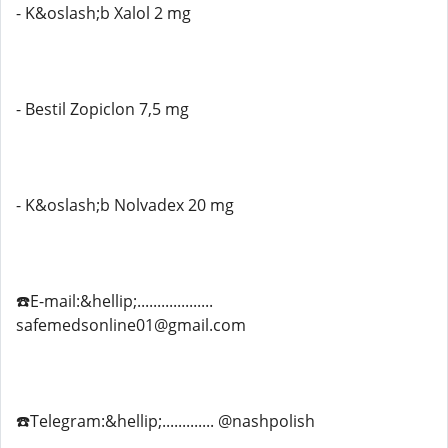
- K&oslash;b Xalol 2 mg
- Bestil Zopiclon 7,5 mg
- K&oslash;b Nolvadex 20 mg
☎️E-mail:&hellip;...................
safemedsonline01@gmail.com
☎️Telegram:&hellip;............. @nashpolish