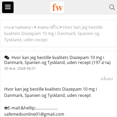
กระดานสนทนา
>
สนทนาทั่ไป
>
Hvor kan jeg bestille
kvalitets Diazepam 10 mg i Danmark, Spanien og
Tyskland, uden recept
Hvor kan jeg bestille kvalitets Diazepam 10 mg i
Danmark, Spanien og Tyskland, uden recept
(197 อ่าน)
30 พ.ค. 2568 06:51
แจ้งลบ
Hvor kan jeg bestille kvalitets Diazepam 10 mg i
Danmark, Spanien og Tyskland, uden recept
☎️E-mail:&hellip;.....................
safemedsonline01@gmail.com