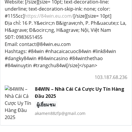
Website: [/size][size= 10pt; text-decoration-line:
underline; text-decoration-skip-ink: none; color:
#1155cc]
https://84win.eu.com/
[/size][size= 10pt]
Địa chỉ: 16 P. Y&ecirc;n B&igrave;nh, P. Ph&uacute;c La,
H&agrave; Đ&ocirc;ng, H&agrave; Nội, Việt Nam
SĐT: 0983651455
Email: contact@84win.eu.com
Hashtags: #84win #nhacaicacuoc84win #link84win
#dangky84win #84wincasino #84winthethao
#84winuytin #trangchu84wi[/size]</span>
103.187.68.236
84WIN – Nhà Cái Cá Cược Uy Tín Hàng
Đầu 2025
ผู้เยี่ยมชม
akamen88zfp@gmail.com