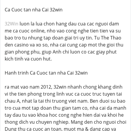
Ca Cuoc tan nha Cai 32win
32Win
luon la lua chon hang dau cua cac nguoi dam
me ca cuoc online, nho vao cong nghe tien tien va su
bao tro tu nhung tap doan giai tri uy tin. Tu The Thao
den casino va xo so, nha cai cung cap mot the gioi thu
gian phong phu, giup Anh chi luon co cac giay phut
kich tinh va cuon hut.
Hanh trinh Ca Cuoc tan nha Cai 32win
ra mat vao nam 2012, 32win nhanh chong khang dinh
vi the tien phong trong linh vuc ca cuoc truc tuyen tai
chau A, nhat la tai thi truong viet nam. Ben duoi su bao
tro cua mot tap doan thu gian tam co, nha cai da manh
tay dau tu vao khoa hoc cong nghe hien dai va khoi he
thong dich vu chuyen nghiep. Mang den cho nguoi choi
Dung thu ca cuoc an toan, muot ma & dang cap va