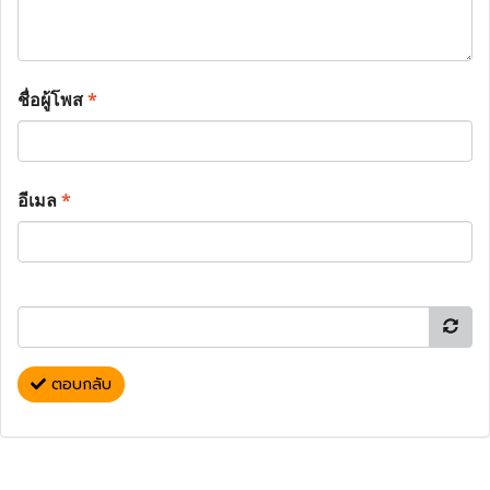
ชื่อผู้โพส
*
อีเมล
*
ตอบกลับ