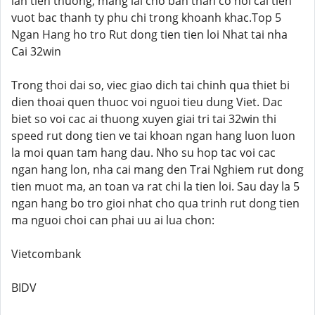
lan tien thuong, mang lai cho ban than co hoi cai tien
vuot bac thanh ty phu chi trong khoanh khac.Top 5
Ngan Hang ho tro Rut dong tien tien loi Nhat tai nha
Cai 32win
Trong thoi dai so, viec giao dich tai chinh qua thiet bi
dien thoai quen thuoc voi nguoi tieu dung Viet. Dac
biet so voi cac ai thuong xuyen giai tri tai 32win thi
speed rut dong tien ve tai khoan ngan hang luon luon
la moi quan tam hang dau. Nho su hop tac voi cac
ngan hang lon, nha cai mang den Trai Nghiem rut dong
tien muot ma, an toan va rat chi la tien loi. Sau day la 5
ngan hang bo tro gioi nhat cho qua trinh rut dong tien
ma nguoi choi can phai uu ai lua chon:
Vietcombank
BIDV