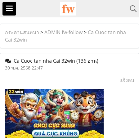
กระดานสนทนา
>
ADMIN fw-follow
>
Ca Cuoc tan nha
Cai 32win
Ca Cuoc tan nha Cai 32win
(136 อ่าน)
30 พ.ค. 2568 22:47
แจ้งลบ