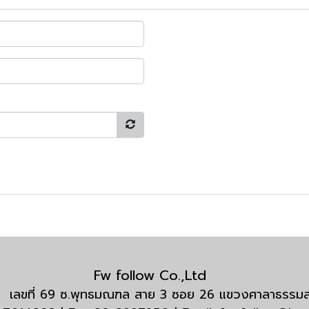
Fw follow Co.,Ltd
กัด เลขที่ 69 ซ.พุทธมณฑล สาย 3 ซอย 26 แขวงศาลาธรร