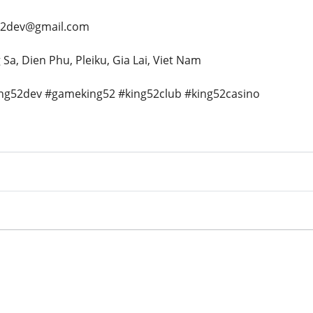
g52dev@gmail.com
Sa, Dien Phu, Pleiku, Gia Lai, Viet Nam
ing52dev #gameking52 #king52club #king52casino