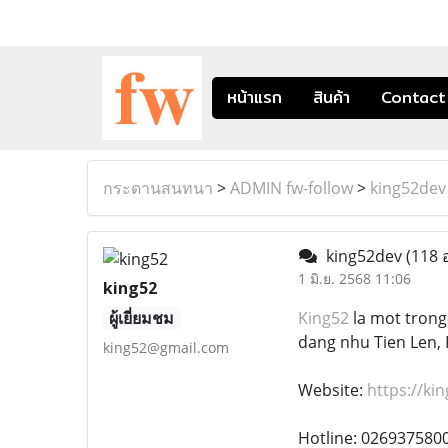
หน้าแรก
สินค้า
Contact
กระดานสนทนา
>
ADMIN fw-follow
>
king52dev
king52dev
(118 
1 มิ.ย. 2568 11:06
king52
ผู้เยี่ยมชม
King52
la mot trong
dang nhu Tien Len, P
king52@gmail.com
Website:
https://ki
Hotline: 026937580