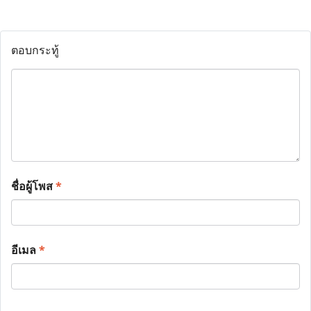
ตอบกระทู้
ชื่อผู้โพส
*
อีเมล
*