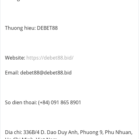
Thuong hieu: DEBET88
Website:
https://debet88.bid/
Email: debet88@debet88.bid
So dien thoai: (+84) 091 865 8901
Dia chi: 336B/4 D. Dao Duy Anh, Phuong 9, Phu Nhuan,