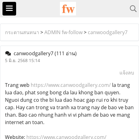
กระดานสนทนา
>
ADMIN fw-follow
>
canwoodgallery7
canwoodgallery7
(111 อ่าน)
5 มิ.ย. 2568 15:14
แจ้งลบ
Trang web
https://www.canwoodgallery.com/
la trang
lua dao, phat song bong da lau khong ban quyen.
Nguoi dung co the bi lua dao hoac gap rui ro khi truy
cap. Hay can trong va tranh xa trang nay de bao ve ban
than. Bao cao nhung hanh vi vi pham de bao ve mang
internet an toan.
Website:
https://www.canwoodgallery.com/