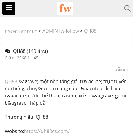
กระดานสนทนา
>
ADMIN fw-follow
>
QH88
QH88
(149 อ่าน)
6 มิ.ย. 2568 11:45
แจ้งลบ
QH88
l&agrave; một nền tảng giải tr&iacute; trực tuyến
nổi tiếng, chuy&ecirc;n cung cấp c&aacute;c dịch vụ
c&aacute; cược thể thao, casino, xổ số v&agrave; game
b&agrave;i hấp dẫn.
Thương hiệu: QH88
Website:
https://qh88gs.com/