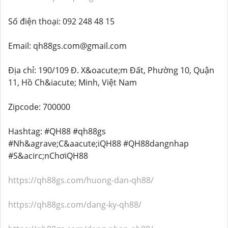
Số điện thoại: 092 248 48 15
Email: qh88gs.com@gmail.com
Địa chỉ: 190/109 Đ. X&oacute;m Đất, Phường 10, Quận
11, Hồ Ch&iacute; Minh, Việt Nam
Zipcode: 700000
Hashtag: #QH88 #qh88gs
#Nh&agrave;C&aacute;iQH88 #QH88dangnhap
#S&acirc;nChơiQH88
https://qh88gs.com/huong-dan-qh88/
https://qh88gs.com/dang-ky-qh88/