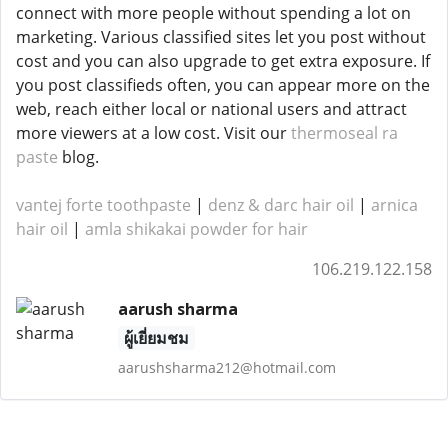
connect with more people without spending a lot on
marketing. Various classified sites let you post without
cost and you can also upgrade to get extra exposure. If
you post classifieds often, you can appear more on the
web, reach either local or national users and attract
more viewers at a low cost. Visit our
thermoseal ra
paste
blog.
vantej forte toothpaste
|
denz & darc hair oil
|
arnica
hair oil
|
amla shikakai powder for hair
106.219.122.158
aarush sharma
ผู้เยี่ยมชม
aarushsharma212@hotmail.com