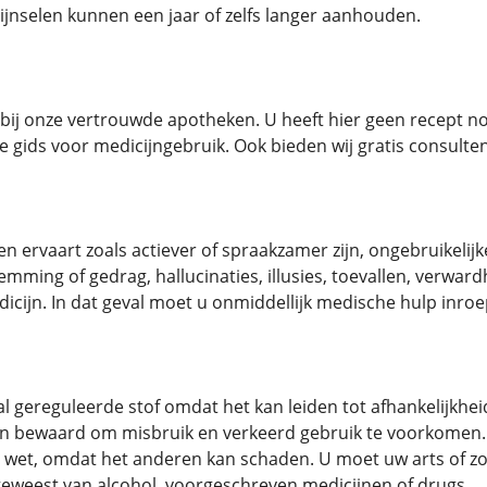
nselen kunnen een jaar of zelfs langer aanhouden.
 bij onze vertrouwde apotheken. U heeft hier geen recept no
 gids voor medicijngebruik. Ook bieden wij gratis consulten
n ervaart zoals actiever of spraakzamer zijn, ongebruikelij
emming of gedrag, hallucinaties, illusies, toevallen, verwar
icijn. In dat geval moet u onmiddellijk medische hulp inroe
al gereguleerde stof omdat het kan leiden tot afhankelijkhe
den bewaard om misbruik en verkeerd gebruik te voorkomen.
 wet, omdat het anderen kan schaden. U moet uw arts of zorg
 geweest van alcohol, voorgeschreven medicijnen of drugs.