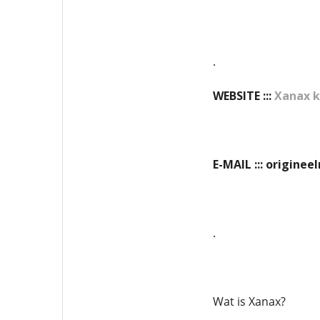
.
WEBSITE :::
Xanax 
E-MAIL ::: origin
.
Wat is Xanax?