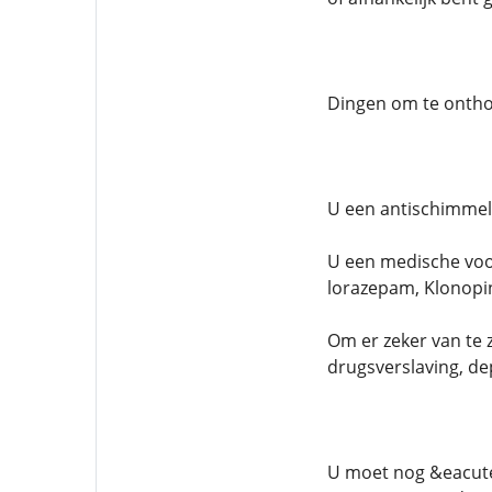
Dingen om te ontho
U een antischimmelm
U een medische voor
lorazepam, Klonopin
Om er zeker van te z
drugsverslaving, de
U moet nog &eacute;