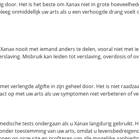
dig door. Het is het beste om Xanax niet in grote hoeveelhe
leeg onmiddellijk uw arts als u een verhoogde drang voelt 
 Xanax nooit met iemand anders te delen, vooral niet met
rslaving. Misbruik kan leiden tot verslaving, overdosis of ov
 met verlengde afgifte in zijn geheel door. Het is niet raadza
ct op met uw arts als uw symptomen niet verbeteren of ve
edische tests ondergaan als u Xanax langdurig gebruikt. He
zonder toestemming van uw arts, omdat u levensbedreigende
open op onze site en profiteren van alle mogelijke aanbiedi