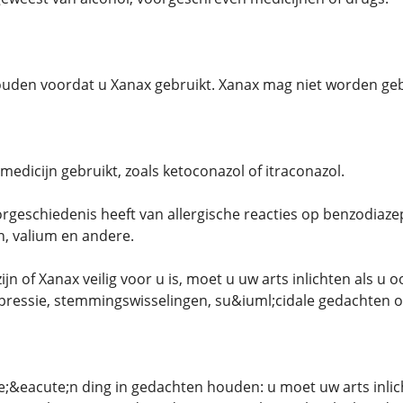
uden voordat u Xanax gebruikt. Xanax mag niet worden gebr
edicijn gebruikt, zoals ketoconazol of itraconazol.
geschiedenis heeft van allergische reacties op benzodiazep
, valium en andere.
ijn of Xanax veilig voor u is, moet u uw arts inlichten als u
pressie, stemmingswisselingen, su&iuml;cidale gedachten of
&eacute;n ding in gedachten houden: u moet uw arts inlich