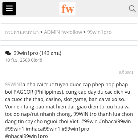
กระดานสนทนา
>
ADMIN fw-follow
>
99win1pro
99win1pro
(149 อ่าน)
10 มิ.ย. 2568 08:48
แจ้งลบ
99WIN
la nha cai truc tuyen duoc cap phep hop phap
boi PAGCOR (Philippines), cung cap day du cac dich vu
ca cuoc the thao, casino, slot game, ban ca va xo so.
Voi nen tang bao mat hien dai, giao dien toi uu hoa va
toc do nap/rut nhanh chong, 99WIN tro thanh lua chon
dang tin cay cho nguoi choi Viet. #99win #nhacai99win
#99win1 #nhacai99win1 #99win1pro
#nhacai99win1pro