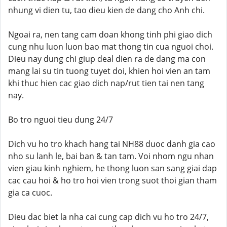
nhung vi dien tu, tao dieu kien de dang cho Anh chi.
Ngoai ra, nen tang cam doan khong tinh phi giao dich
cung nhu luon luon bao mat thong tin cua nguoi choi.
Dieu nay dung chi giup deal dien ra de dang ma con
mang lai su tin tuong tuyet doi, khien hoi vien an tam
khi thuc hien cac giao dich nap/rut tien tai nen tang
nay.
Bo tro nguoi tieu dung 24/7
Dich vu ho tro khach hang tai NH88 duoc danh gia cao
nho su lanh le, bai ban & tan tam. Voi nhom ngu nhan
vien giau kinh nghiem, he thong luon san sang giai dap
cac cau hoi & ho tro hoi vien trong suot thoi gian tham
gia ca cuoc.
Dieu dac biet la nha cai cung cap dich vu ho tro 24/7,