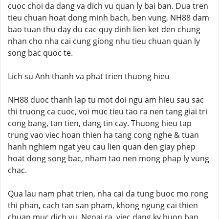
cuoc choi da dang va dich vu quan ly bai ban. Dua tren
tieu chuan hoat dong minh bach, ben vung, NH88 dam
bao tuan thu day du cac quy dinh lien ket den chung
nhan cho nha cai cung giong nhu tieu chuan quan ly
song bac quoc te.
Lich su Anh thanh va phat trien thuong hieu
NH88 duoc thanh lap tu mot doi ngu am hieu sau sac
thi truong ca cuoc, voi muc tieu tao ra nen tang giai tri
cong bang, tan tien, dang tin cay. Thuong hieu tap
trung vao viec hoan thien ha tang cong nghe & tuan
hanh nghiem ngat yeu cau lien quan den giay phep
hoat dong song bac, nham tao nen mong phap ly vung
chac.
Qua lau nam phat trien, nha cai da tung buoc mo rong
thi phan, cach tan san pham, khong ngung cai thien
chuan muc dich vu. Ngoai ra, viec dang ky buon ban