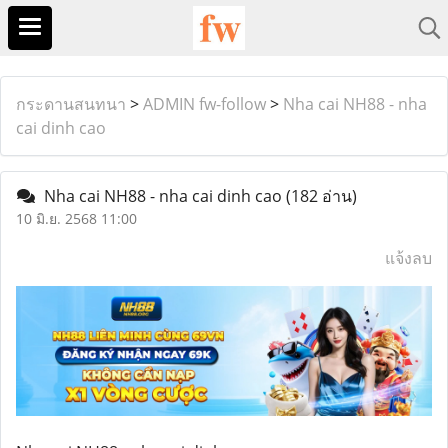
กระดานสนทนา
>
ADMIN fw-follow
>
Nha cai NH88 - nha
cai dinh cao
Nha cai NH88 - nha cai dinh cao
(182 อ่าน)
10 มิ.ย. 2568 11:00
แจ้งลบ