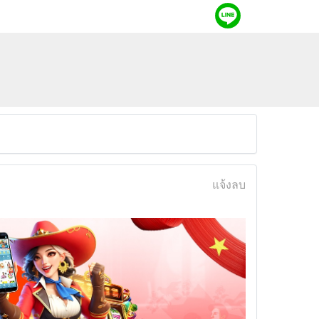
แจ้งลบ