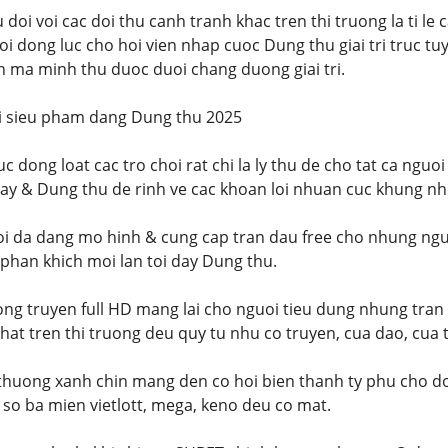
doi voi cac doi thu canh tranh khac tren thi truong la ti le 
oi dong luc cho hoi vien nhap cuoc Dung thu giai tri truc t
n ma minh thu duoc duoi chang duong giai tri.
oi sieu pham dang Dung thu 2025
c dong loat cac tro choi rat chi la ly thu de cho tat ca ngu
day & Dung thu de rinh ve cac khoan loi nhuan cuc khung nh
i da dang mo hinh & cung cap tran dau free cho nhung ngu
phan khich moi lan toi day Dung thu.
ong truyen full HD mang lai cho nguoi tieu dung nhung tran
hat tren thi truong deu quy tu nhu co truyen, cua dao, cua t
 thuong xanh chin mang den co hoi bien thanh ty phu cho do
 so ba mien vietlott, mega, keno deu co mat.