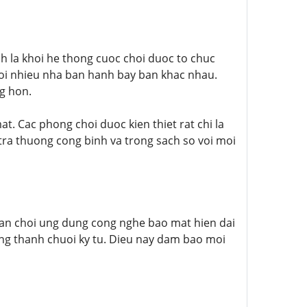
h la khoi he thong cuoc choi duoc to chuc
oi nhieu nha ban hanh bay ban khac nhau.
g hon.
t. Cac phong choi duoc kien thiet rat chi la
tra thuong cong binh va trong sach so voi moi
 San choi ung dung cong nghe bao mat hien dai
ang thanh chuoi ky tu. Dieu nay dam bao moi