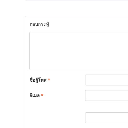
ตอบกระทู้
ชื่อผู้โพส
*
อีเมล
*