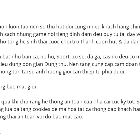
uon luon tao nen su thu hut doi cung nhieu khach hang chin
h sach nhung game noi tieng dinh dam deu quy tu tai day v
ho tong he sinh thai cuoc choi tro thanh cuon hut & da dan
bat nhu ban ca, no hu, Sport, xo so, da ga, casino deu co ma
 tieu dung don gian Dung thu. Nen tang cung cap cam doan 
hong ton tai su anh huong gioi can thiep tu phia duoi.
ng bao mat gioi
 qua khi cho rang he thong an toan cua nha cai cuc ky tot.
ong lua da tang cookies de ma hoa tat ca thong bao khach h
rang thai an toan voi do bao mat cao.
t