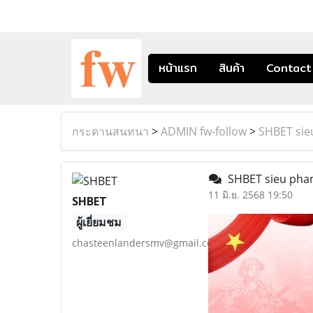
หน้าแรก
สินค้า
Contact
กระดานสนทนา
>
ADMIN fw-follow
>
SHBET sie
SHBET sieu pham
11 มิ.ย. 2568 19:50
SHBET
ผู้เยี่ยมชม
chasteenlandersmv@gmail.com