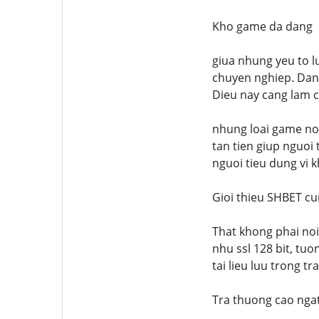
Kho game da dang
giua nhung yeu to l
chuyen nghiep. Dan
Dieu nay cang lam c
nhung loai game noi 
tan tien giup nguoi
nguoi tieu dung vi k
Gioi thieu SHBET cu
That khong phai noi
nhu ssl 128 bit, tu
tai lieu luu trong t
Tra thuong cao nga