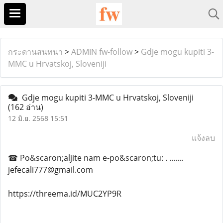
กระดานสนทนา
>
ADMIN fw-follow
>
Gdje mogu kupiti 3-
MMC u Hrvatskoj, Sloveniji
Gdje mogu kupiti 3-MMC u Hrvatskoj, Sloveniji
(162 อ่าน)
12 มิ.ย. 2568 15:51
แจ้งลบ
☎ Po&scaron;aljite nam e-po&scaron;tu: . .......
jefecali777@gmail.com
https://threema.id/MUC2YP9R