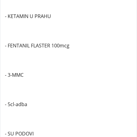
- KETAMIN U PRAHU
- FENTANIL FLASTER 100mcg
- 3-MMC
- 5cl-adba
- SU PODOVI