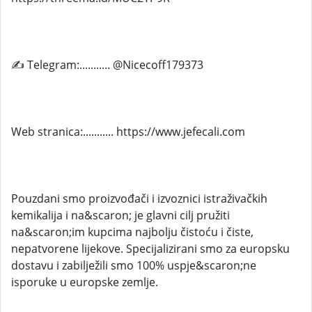
✍ Telegram:........... @Nicecoff179373
Web stranica:........... https://www.jefecali.com
Pouzdani smo proizvođači i izvoznici istraživačkih
kemikalija i na&scaron; je glavni cilj pružiti
na&scaron;im kupcima najbolju čistoću i čiste,
nepatvorene lijekove. Specijalizirani smo za europsku
dostavu i zabilježili smo 100% uspje&scaron;ne
isporuke u europske zemlje.