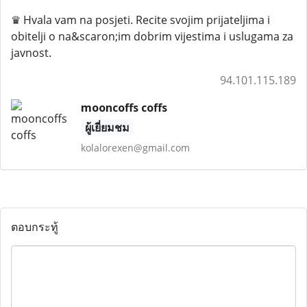
♛ Hvala vam na posjeti. Recite svojim prijateljima i
obitelji o na&scaron;im dobrim vijestima i uslugama za
javnost.
94.101.115.189
mooncoffs coffs
ผู้เยี่ยมชม
kolalorexen@gmail.com
ตอบกระทู้