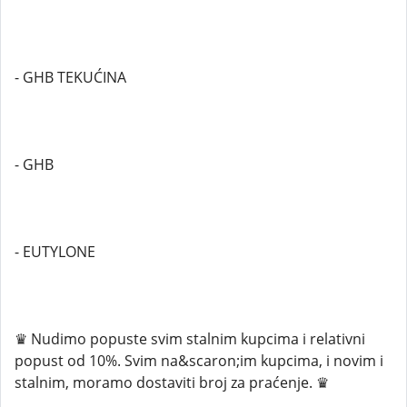
- GHB TEKUĆINA
- GHB
- EUTYLONE
♛ Nudimo popuste svim stalnim kupcima i relativni
popust od 10%. Svim na&scaron;im kupcima, i novim i
stalnim, moramo dostaviti broj za praćenje. ♛