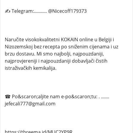
✍ Telegram:........... @Nicecoff179373
Naručite visokokvalitetni KOKAIN online u Belgiji i
Nizozemskoj bez recepta po sniženim cijenama i uz
brzu dostavu. Mi smo najbolji, najpouzdaniji,
najprovjereniji i najpouzdaniji dobavljači čistih
istraživačkih kemikalija.
☎ Po&scaron;aljite nam e-po&scaron;tu: . .......
jefecali777@gmail.com
https://threema.id/MUC2YP9R