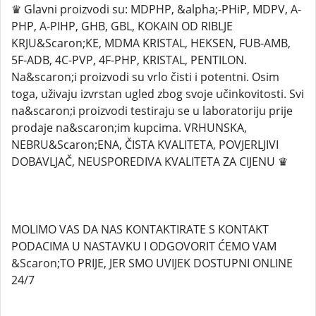
♛ Glavni proizvodi su: MDPHP, &alpha;-PHiP, MDPV, A-
PHP, A-PIHP, GHB, GBL, KOKAIN OD RIBLJE
KRJU&Scaron;KE, MDMA KRISTAL, HEKSEN, FUB-AMB,
5F-ADB, 4C-PVP, 4F-PHP, KRISTAL, PENTILON.
Na&scaron;i proizvodi su vrlo čisti i potentni. Osim
toga, uživaju izvrstan ugled zbog svoje učinkovitosti. Svi
na&scaron;i proizvodi testiraju se u laboratoriju prije
prodaje na&scaron;im kupcima. VRHUNSKA,
NEBRU&Scaron;ENA, ČISTA KVALITETA, POVJERLJIVI
DOBAVLJAČ, NEUSPOREDIVA KVALITETA ZA CIJENU ♛
MOLIMO VAS DA NAS KONTAKTIRATE S KONTAKT
PODACIMA U NASTAVKU I ODGOVORIT ĆEMO VAM
&Scaron;TO PRIJE, JER SMO UVIJEK DOSTUPNI ONLINE
24/7