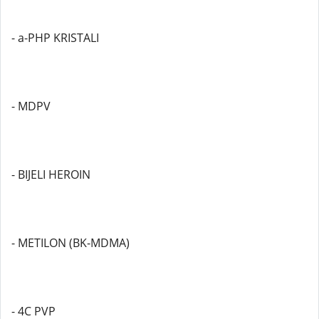
- a-PHP KRISTALI
- MDPV
- BIJELI HEROIN
- METILON (BK-MDMA)
- 4C PVP