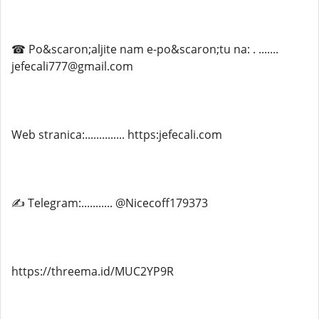
☎ Po&scaron;aljite nam e-po&scaron;tu na: . .......
jefecali777@gmail.com
Web stranica:.............. https:jefecali.com
✍ Telegram:........... @Nicecoff179373
https://threema.id/MUC2YP9R