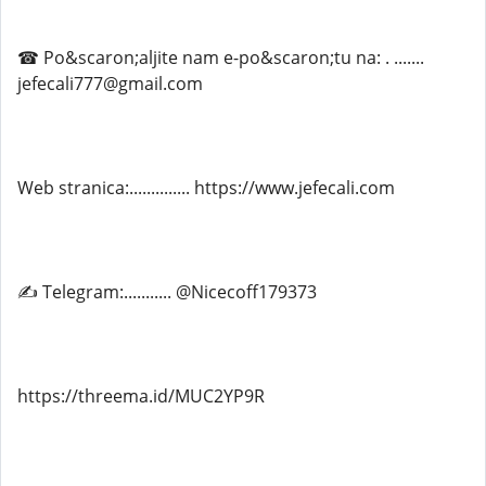
☎ Po&scaron;aljite nam e-po&scaron;tu na: . .......
jefecali777@gmail.com
Web stranica:.............. https://www.jefecali.com
✍ Telegram:........... @Nicecoff179373
https://threema.id/MUC2YP9R