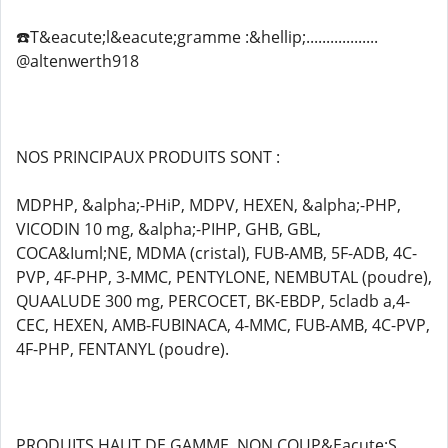
☎️T&eacute;l&eacute;gramme :&hellip;..................
@altenwerth918
NOS PRINCIPAUX PRODUITS SONT :
MDPHP, &alpha;-PHiP, MDPV, HEXEN, &alpha;-PHP,
VICODIN 10 mg, &alpha;-PIHP, GHB, GBL,
COCA&Iuml;NE, MDMA (cristal), FUB-AMB, 5F-ADB, 4C-
PVP, 4F-PHP, 3-MMC, PENTYLONE, NEMBUTAL (poudre),
QUAALUDE 300 mg, PERCOCET, BK-EBDP, 5cladb a,4-
CEC, HEXEN, AMB-FUBINACA, 4-MMC, FUB-AMB, 4C-PVP,
4F-PHP, FENTANYL (poudre).
PRODUITS HAUT DE GAMME, NON COUP&Eacute;S,