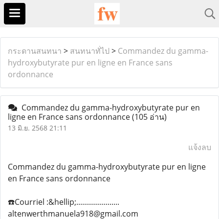
กระดานสนทนา
>
สนทนาทั่ไป
>
Commandez du gamma-
hydroxybutyrate pur en ligne en France sans
ordonnance
Commandez du gamma-hydroxybutyrate pur en
ligne en France sans ordonnance
(105 อ่าน)
13 มิ.ย. 2568 21:11
แจ้งลบ
Commandez du gamma-hydroxybutyrate pur en ligne
en France sans ordonnance
☎️Courriel :&hellip;......................
altenwerthmanuela918@gmail.com