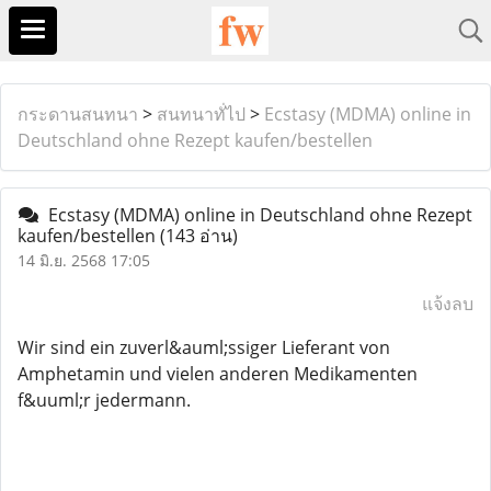
กระดานสนทนา
>
สนทนาทั่ไป
>
Ecstasy (MDMA) online in
Deutschland ohne Rezept kaufen/bestellen
Ecstasy (MDMA) online in Deutschland ohne Rezept
kaufen/bestellen
(143 อ่าน)
14 มิ.ย. 2568 17:05
แจ้งลบ
Wir sind ein zuverl&auml;ssiger Lieferant von
Amphetamin und vielen anderen Medikamenten
f&uuml;r jedermann.