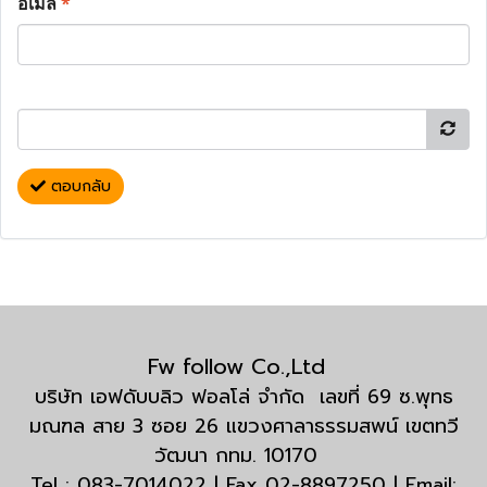
อีเมล
*
ตอบกลับ
Fw follow Co.,Ltd
บริษัท เอฟดับบลิว ฟอลโล่ จำกัด เลขที่ 69 ซ.พุทธ
มณฑล สาย 3 ซอย 26 แขวงศาลาธรรมสพน์ เขตทวี
วัฒนา กทม. 10170
Tel : 083-7014022 | Fax 02-8897250 | Email: