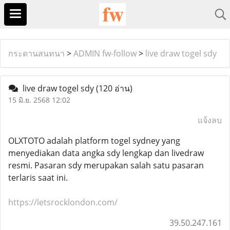
กระดานสนทนา
>
ADMIN fw-follow
>
live draw togel sdy
live draw togel sdy
(120 อ่าน)
15 มิ.ย. 2568 12:02
แจ้งลบ
OLXTOTO adalah platform togel sydney yang
menyediakan data angka sdy lengkap dan livedraw
resmi. Pasaran sdy merupakan salah satu pasaran
terlaris saat ini.
https://letsrocklondon.com/
39.50.247.161