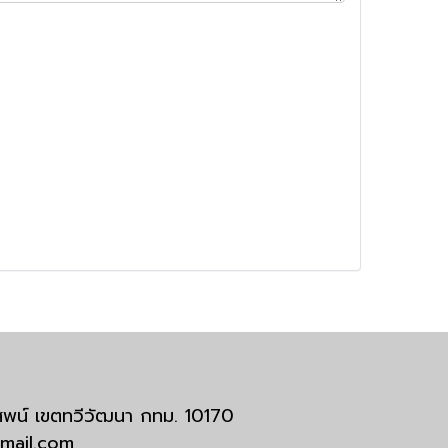
มสพน์ เขตทวีวัฒนา กทม. 10170
tmail.com