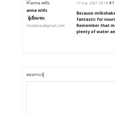
#1
17 ส.ค. 2567 18:19
anna wills
Because milkshake 
ผู้เยี่ยมชม
fantastic for nouri
Remember that main
rholabseo@gmail.com
plenty of water a
ตอบกระทู้