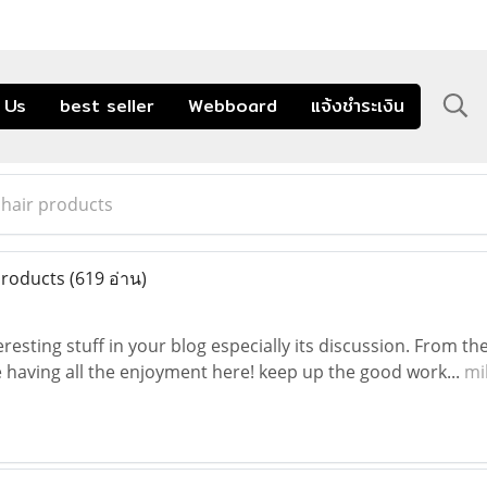
 Us
best seller
Webboard
แจ้งชำระเงิน
 hair products
products
(619 อ่าน)
resting stuff in your blog especially its discussion. From th
 having all the enjoyment here! keep up the good work...
mi