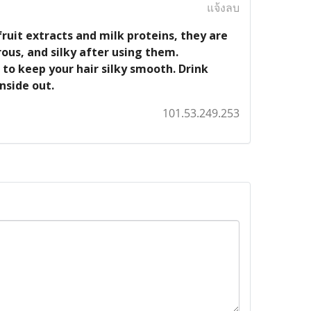
แจ้งลบ
uit extracts and milk proteins, they are
trous, and silky after using them.
to keep your hair silky smooth. Drink
nside out.
101.53.249.253