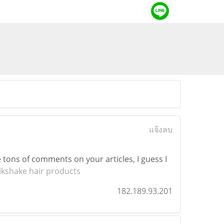
แจ้งลบ
e tons of comments on your articles, I guess I
lkshake hair products
182.189.93.201