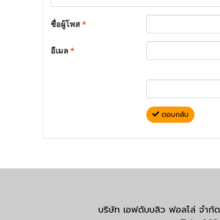
ชื่อผู้โพส
*
อีเมล
*
ตอบกลับ
บริษัท เอฟดับบลิว ฟอลโล่ จำ