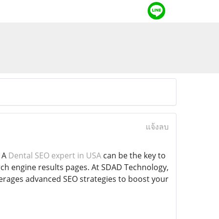
แจ้งลบ
. A
Dental SEO expert in USA
can be the key to
rch engine results pages. At SDAD Technology,
verages advanced SEO strategies to boost your