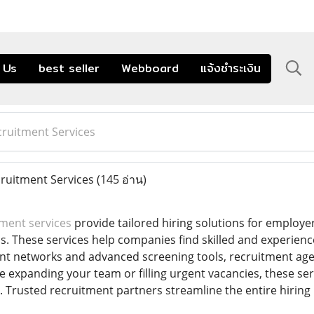
 Us
best seller
Webboard
แจ้งชำระเงิน
uitment Services
uitment Services
(145 อ่าน)
ment services
provide tailored hiring solutions for employers
. These services help companies find skilled and experienced
lent networks and advanced screening tools, recruitment a
e expanding your team or filling urgent vacancies, these se
 Trusted recruitment partners streamline the entire hiring p