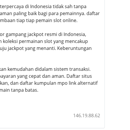
 terpercaya di Indonesia tidak sah tanpa
an paling baik bagi para pemainnya. daftar
mbaan tiap tiap pemain slot online.
cor gampang jackpot resmi di Indonesia,
koleksi permainan slot yang mencakup
nuju jackpot yang menanti. Keberuntungan
kan kemudahan didalam sistem transaksi.
yaran yang cepat dan aman. Daftar situs
kan, dan daftar kumpulan mpo link alternatif
main tanpa batas.
146.19.88.62