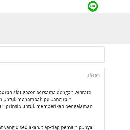
แจ้งลบ
coran slot gacor bersama dengan winrate
aran untuk menambah peluang raih
dari prinsip untuk memberikan pengalaman
yang disediakan, tiap-tiap pemain punyai