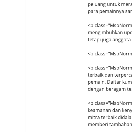
peluang untuk mera
para pemainnya san
<p class="MsoNormal
mengimbuhkan updat
tetapi juga anggota
<p class="MsoNorm
<p class="MsoNormal
terbaik dan terperc
pemain. Daftar ku
dengan beragam test
<p class="MsoNorma
keamanan dan kenya
mitra terbaik didal
memberi tambahan j