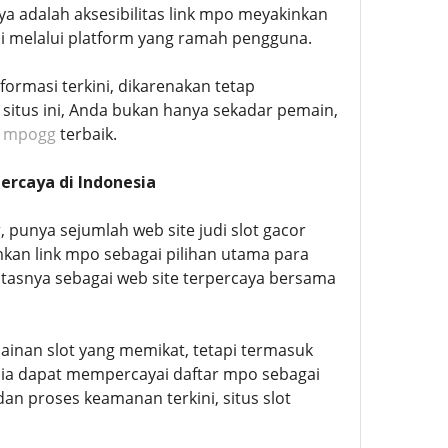
 adalah aksesibilitas link mpo meyakinkan
i melalui platform yang ramah pengguna.
ormasi terkini, dikarenakan tetap
itus ini, Anda bukan hanya sekadar pemain,
t
mpogg
terbaik.
percaya di Indonesia
 punya sejumlah web site judi slot gacor
mkan link mpo sebagai pilihan utama para
itasnya sebagai web site terpercaya bersama
inan slot yang memikat, tetapi termasuk
ia dapat mempercayai daftar mpo sebagai
an proses keamanan terkini, situs slot