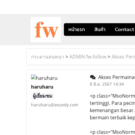
หน้าแรก
สินค้า
Contact
กระดานสนทนา
>
ADMIN fw-follow
>
Akses Perm
Akses Permainan 
8 มิ.ย. 2567 14:34
haruharu
ผู้เยี่ยมชม
<p class="MsoNormal
tertinggi. Para pec
haruharu@avuedy.com
kemenangan besar. 
bermain terbaik k
<p class="MsoNorma