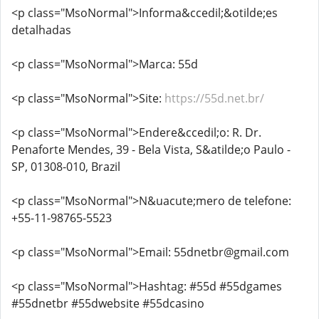
<p class="MsoNormal">Informa&ccedil;&otilde;es
detalhadas
<p class="MsoNormal">Marca: 55d
<p class="MsoNormal">Site:
https://55d.net.br/
<p class="MsoNormal">Endere&ccedil;o: R. Dr.
Penaforte Mendes, 39 - Bela Vista, S&atilde;o Paulo -
SP, 01308-010, Brazil
<p class="MsoNormal">N&uacute;mero de telefone:
+55-11-98765-5523
<p class="MsoNormal">Email: 55dnetbr@gmail.com
<p class="MsoNormal">Hashtag: #55d #55dgames
#55dnetbr #55dwebsite #55dcasino