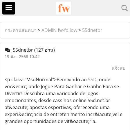
กระดานสนทนา
>
ADMIN fw-follow
>
55dnetbr
55dnetbr
(127 อ่าน)
19 มิ.ย. 2568 10:42
แจ้งลบ
<p class="MsoNormal">Bem-vindo ao
55D
, onde
voc&ecirc; pode Jogue Para Ganhar e Ganhe Para se
Divertir! Descubra uma variedade de jogos
emocionantes, desde cassinos online 55d.net.br
at&eacute; apostas esportivas, oferecendo uma
experi&ecirc;ncia de entretenimento incr&iacute;vel e
grandes oportunidades de vit&oacute;ria.